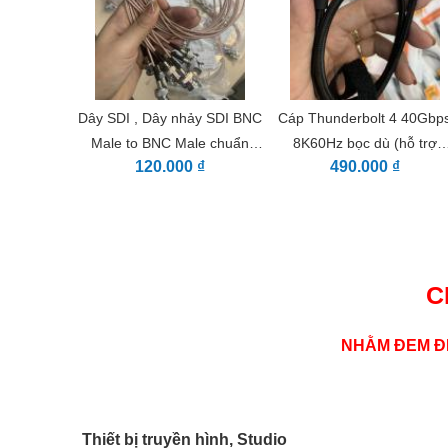
Dây SDI , Dây nhảy SDI BNC
Cáp Thunderbolt 4 40Gbp
Male to BNC Male chuẩn
8K60Hz bọc dù (hỗ trợ
120.000 ₫
490.000 ₫
RG179 dài 50cm
Thunderbolt 3)
C
NHẰM ĐEM ĐẾ
Thiết bị truyền hình, Studio