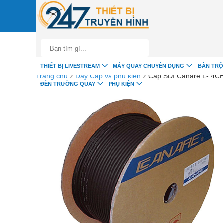
google-site-verification=fSxkTzlyAV278H0_7LAVZEjJh2zdXsbKQ-z8jl
THIẾT BỊ LIVESTREAM
MÁY QUAY CHUYÊN DỤNG
BÀN TRỘ
›
›
Trang chủ
Dây Cáp và phụ kiện
Cáp SDI Canare L- 4C
ĐÈN TRƯỜNG QUAY
PHỤ KIỆN