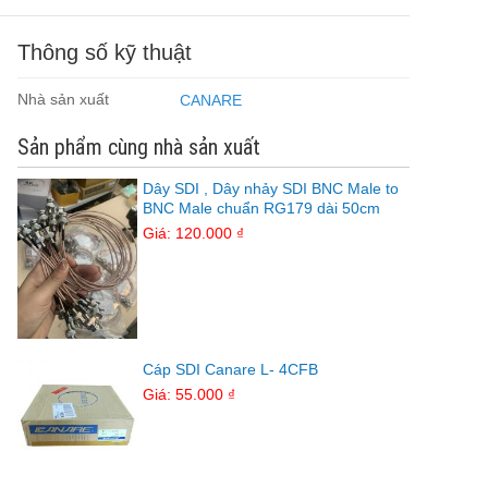
Thông số kỹ thuật
Nhà sản xuất
CANARE
Sản phẩm cùng nhà sản xuất
Dây SDI , Dây nhảy SDI BNC Male to
BNC Male chuẩn RG179 dài 50cm
Giá: 120.000 ₫
Cáp SDI Canare L- 4CFB
Giá: 55.000 ₫