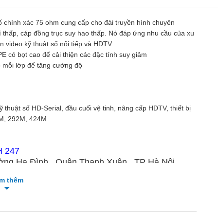
số chính xác 75 ohm cung cấp cho đài truyền hình chuyên
í thấp, cáp đồng trục suy hao thấp. Nó đáp ứng nhu cầu của xu
 video kỹ thuật số nối tiếp và HDTV.
PE có bọt cao để cải thiện các đặc tính suy giảm
ho mỗi lớp để tăng cường độ
 thuật số HD-Serial, đầu cuối vệ tinh, nâng cấp HDTV, thiết bị
9M, 292M, 424M
H 247
ờng Hạ Đình , Quận Thanh Xuân , TP Hà Nội
m thêm
uyenhaignc@gmail.com