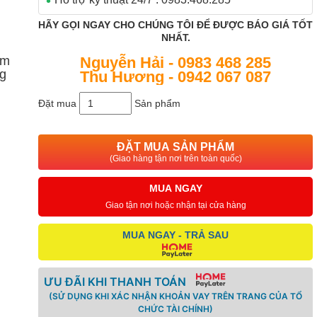
HÃY GỌI NGAY CHO CHÚNG TÔI ĐỂ ĐƯỢC BÁO GIÁ TỐT
NHẤT.
ẩm
Nguyễn Hải - 0983 468 285
g
Thu Hương - 0942 067 087
Đặt mua
Sản phẩm
ĐẶT MUA SẢN PHẨM
(Giao hàng tận nơi trên toàn quốc)
MUA NGAY
Giao tận nơi hoặc nhận tại cửa hàng
MUA NGAY - TRẢ SAU
ƯU ĐÃI KHI THANH TOÁN
(SỬ DỤNG KHI XÁC NHẬN KHOẢN VAY TRÊN TRANG CỦA TỔ
CHỨC TÀI CHÍNH)