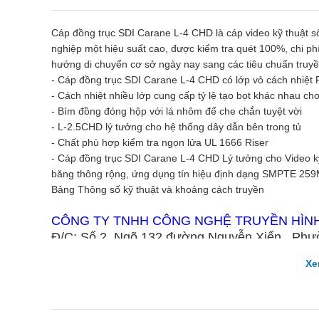
Cáp đồng trục SDI Carane L-4 CHD
là cáp video kỹ thuật 
nghiệp một hiệu suất cao, được kiểm tra quét 100%, chi ph
hướng di chuyển cơ sở ngày nay sang các tiêu chuẩn truyền
-
Cáp đồng trục SDI Carane L-4 CHD có lớp vỏ c
ách nhiệt 
- Cách nhiệt nhiều lớp cung cấp tỷ lệ tạo bọt khác nhau c
- Bím đồng đóng hộp với lá nhôm để che chắn tuyệt vời
- L-2.5CHD lý tưởng cho hệ thống dây dẫn bên trong tủ
- Chất phù hợp kiểm tra ngọn lửa UL 1666 Riser
-
Cáp đồng trục SDI Carane L-4 CHD
Lý tưởng cho Video kỹ
băng thông rộng, ứng dụng tín hiệu định dạng SMPTE 25
Bảng Thông số kỹ thuật và khoảng cách truyền
CÔNG TY TNHH CÔNG NGHỆ TRUYỀN HÌN
Đ/C: Số 2, Ngõ 132 đường Nguyễn Xiển , Phư
Hotline : 0983.468.285 - 0942.067.087
Xe
Email : kdtruyenhinh247@gmail.com hoặc ng