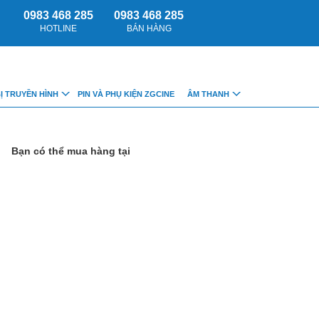
0983 468 285
0983 468 285
HOTLINE
BÁN HÀNG
BỊ TRUYỀN HÌNH
PIN VÀ PHỤ KIỆN ZGCINE
ÂM THANH
Bạn có thể mua hàng tại