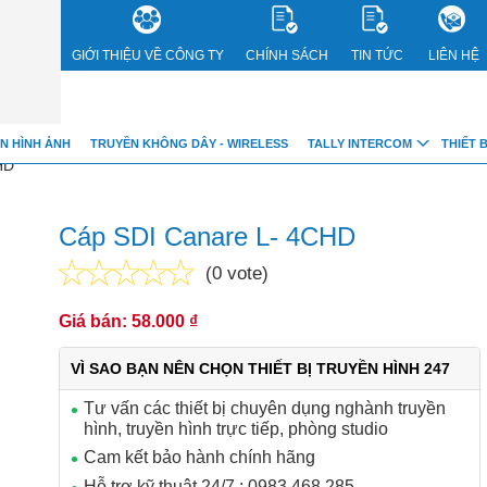
GIỚI THIỆU VỀ CÔNG TY
CHÍNH SÁCH
TIN TỨC
LIÊN HỆ
bnVwY
N HÌNH ẢNH
TRUYỀN KHÔNG DÂY - WIRELESS
TALLY INTERCOM
THIẾT 
HD
Cáp SDI Canare L- 4CHD
(0 vote)
Giá bán: 58.000 ₫
VÌ SAO BẠN NÊN CHỌN THIẾT BỊ TRUYỀN HÌNH 247
Tư vấn các thiết bị chuyên dụng nghành truyền
hình, truyền hình trực tiếp, phòng studio
Cam kết bảo hành chính hãng
Hỗ trợ kỹ thuật 24/7 : 0983.468.285