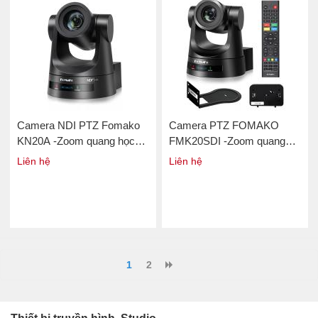
Camera NDI PTZ Fomako
Camera PTZ FOMAKO
KN20A -Zoom quang học
FMK20SDI -Zoom quang
20x
học 20x
Liên hệ
Liên hệ
1
2