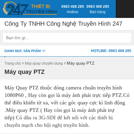
0983 468 285
0983 468 285
Hotline
Bán hàng
Công Ty TNHH Công Nghệ Truyền Hình 247
google-site-verification=fSxkTzlyAV278H0_7LAVZEjJh2zdXsbKQ-
HOTLINE: 0983 468 285
DANH MỤC SẢN PHẨM
z8jlbnVwY
›
›
Máy quay PTZ
Trang chủ
Máy quay chuyên dụng
Máy quay PTZ
Máy Quay PTZ thuộc dòng camera chuẩn truyền hình
1080P60 , Hay còn gọi là máy ảnh phát trực tiếp PTZ.Có
thể điều khiển từ xa, với các góc quay cực kì linh động
.Máy quay PTZ ( Hay còn gọi là máy ảnh phát trự
tiếp)
Có dầu ra 3G-SDI để kết nối với các thiết bị
chuyển mạch cho hội nghị truyền hình.