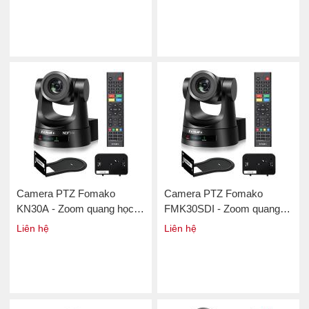
Camera PTZ Fomako
Camera PTZ Fomako
KN30A - Zoom quang học
FMK30SDI - Zoom quang
30X
học 30X
Liên hệ
Liên hệ