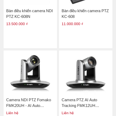
Bàn điều khiển camera NDI
Bàn điều khiển camera PTZ
PTZ KC-608N
KC-608
13.500.000 ₫
11.000.000 ₫
Camera NDI PTZ Fomako
Camera PTZ AI Auto
FMK20UH - AI Auto
Tracking FMK12UH
Tracking
Pro(20x)
Liên hệ
Liên hệ