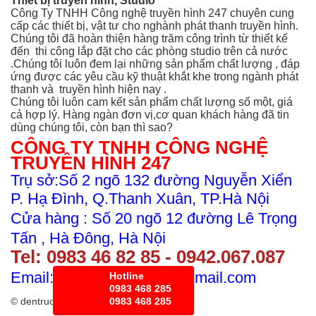
Thiết bị truyền hình, Studio
Công Ty TNHH Công nghệ truyền hình 247 chuyên cung
cấp các thiết bị, vật tư cho nghành phát thanh truyền hình.
Chúng tôi đã hoàn thiện hàng trăm công trình từ thiết kế
đến thi công
lắp đặt cho các phòng studio trên cả nước
.Chúng tôi luôn đem lại những sản phẩm chất lượng , đáp
ứng được các yêu cầu kỹ thuật khắt khe trong ngành phát
thanh và truyền hình hiện nay .
Chúng tôi luôn cam kết sản phẩm chất lượng số một, giá
cả hợp lý. Hàng ngàn đơn vị,cơ quan khách hàng đã tin
dùng chúng tôi, còn bạn thì sao?
CÔNG TY TNHH CÔNG NGHỆ
TRUYỀN HÌNH 247
Trụ sở:Số 2 ngõ 132 đường Nguyễn Xiển
P. Hạ Đình, Q.Thanh Xuân, TP.Hà Nội
Cửa hàng : Số 20 ngõ 12 đường Lê Trọng
Tấn , Hà Đông, Hà Nội
Tel:
0983 46 82 8
5 - 0942.067.087
Email: kdtruyenhinh247@gmail.com
Hotline
0983 468 285
© dentruongquay.com
0983 468 285