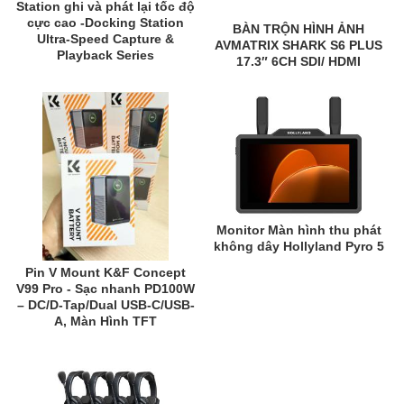
Station ghi và phát lại tốc độ
cực cao -Docking Station
BÀN TRỘN HÌNH ẢNH
Ultra-Speed Capture &
AVMATRIX SHARK S6 PLUS
Playback Series
17.3″ 6CH SDI/ HDMI
Monitor Màn hình thu phát
không dây Hollyland Pyro 5
Pin V Mount K&F Concept
V99 Pro - Sạc nhanh PD100W
– DC/D-Tap/Dual USB-C/USB-
A, Màn Hình TFT