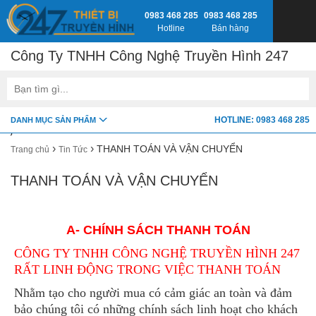
0983 468 285
0983 468 285
Hotline
Bán hàng
Công Ty TNHH Công Nghệ Truyền Hình 247
google-site-verification=fSxkTzlyAV278H0_7LAVZEjJh2zdXsbKQ-
HOTLINE: 0983 468 285
DANH MỤC SẢN PHẨM
z8jlbnVwY
›
›
THANH TOÁN VÀ VẬN CHUYỂN
Trang chủ
Tin Tức
THANH TOÁN VÀ VẬN CHUYỂN
A- CHÍNH SÁCH THANH TOÁN
CÔNG TY TNHH CÔNG NGHỆ TRUYỀN HÌNH 247
RẤT LINH ĐỘNG TRONG VIỆC THANH TOÁN
Nhằm tạo cho người mua có cảm giác an toàn và đảm
bảo chúng tôi có những chính sách linh hoạt cho khách