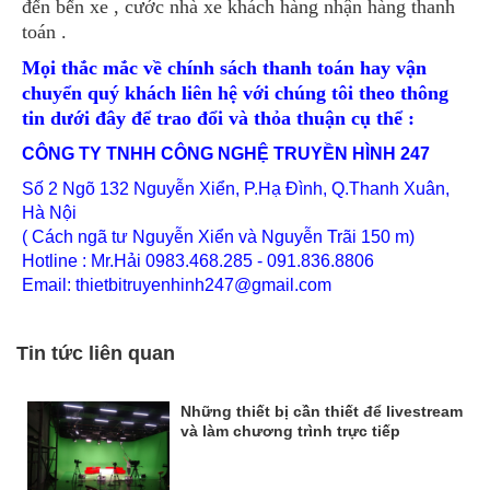
đến bến xe , cước nhà xe khách hàng nhận hàng thanh
toán .
Mọi thắc mắc về chính sách thanh toán hay vận
chuyển quý khách liên hệ với chúng tôi theo thông
tin dưới đây để trao đổi và thỏa thuận cụ thể :
CÔNG TY TNHH CÔNG NGHỆ TRUYỀN HÌNH 247
Số 2 Ngõ 132 Nguyễn Xiển, P.Hạ Đình, Q.Thanh Xuân,
Hà Nội
( Cách ngã tư Nguyễn Xiển và Nguyễn Trãi 150 m)
Hotline : Mr.Hải 0983.468.285 -
091.836.8806
Email: thietbitruyenhinh247@gmail.com
Tin tức liên quan
Những thiết bị cần thiết để livestream
và làm chương trình trực tiếp