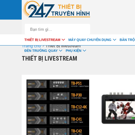
google-site-verification=fSxkTzlyAV278H0_7LAVZEjJh2zdXsbKQ-z8jl
THIẾT BỊ LIVESTREAM
MÁY QUAY CHUYÊN DỤNG
BÀN TRỘ
›
Trang chủ
Thiết Bị livestream
ĐÈN TRƯỜNG QUAY
PHỤ KIỆN
THIẾT BỊ LIVESTREAM