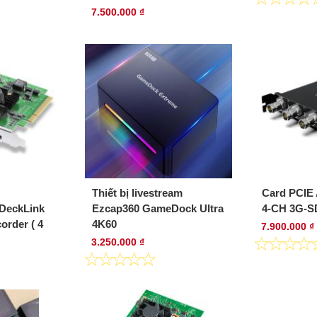
7.500.000 ₫
5.0 / 1 vote(s)
Thiết bị livestream
Card PCIE 
eckLink
Ezcap360 GameDock Ultra
4-CH 3G-SDI
rder ( 4
4K60
7.900.000 ₫
3.250.000 ₫