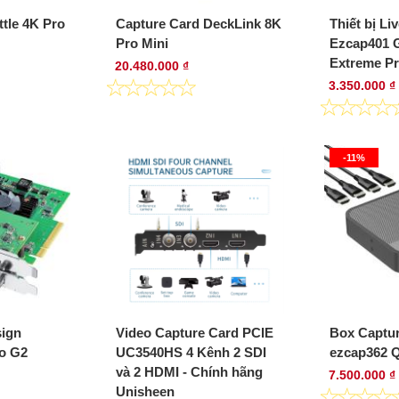
tle 4K Pro
Capture Card DeckLink 8K
Thiết bị Li
Pro Mini
Ezcap401
Extreme Pr
20.480.000 ₫
3.350.000 ₫
-11%
sign
Video Capture Card PCIE
Box Captur
o G2
UC3540HS 4 Kênh 2 SDI
ezcap362 
và 2 HDMI - Chính hãng
7.500.000 ₫
Unisheen