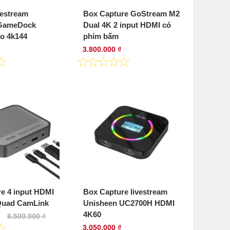
vestream
Box Capture GoStream M2
 GameDock
Dual 4K 2 input HDMI có
o 4k144
phím bấm
3.800.000 ₫
e 4 input HDMI
Box Capture livestream
Quad CamLink
Unisheen UC2700H HDMI
4K60
8.500.000 ₫
3.050.000 ₫