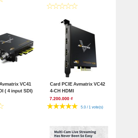
Avmatrix VC41
Card PCIE Avmatrix VC42
 ( 4 input SDI)
4-CH HDMI
7.200.000 ₫
5.0 / 1 vote(s)