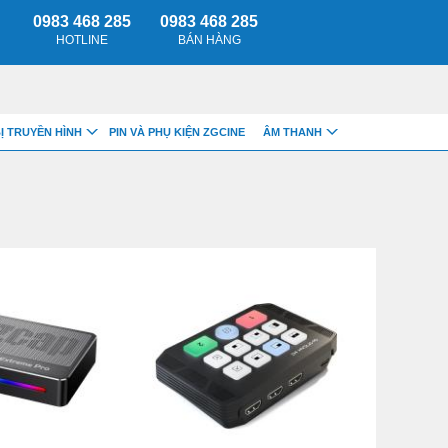
0983 468 285
0983 468 285
HOTLINE
BÁN HÀNG
BỊ TRUYỀN HÌNH
PIN VÀ PHỤ KIỆN ZGCINE
ÂM THANH