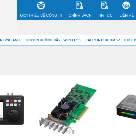
GIỚI THIỆU VỀ CÔNG TY
CHÍNH SÁCH
TIN TỨC
LIÊN HỆ
bnVwY
N HÌNH ẢNH
TRUYỀN KHÔNG DÂY - WIRELESS
TALLY INTERCOM
THIẾT 