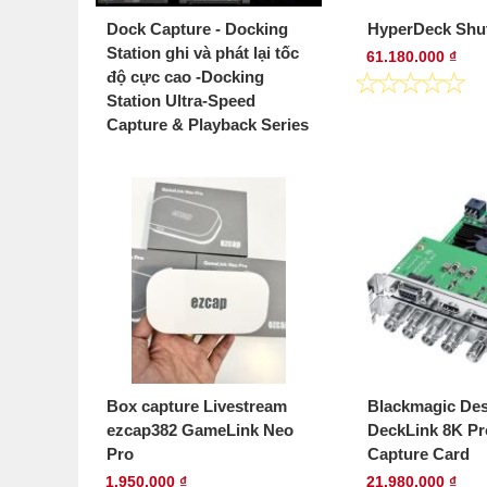
Dock Capture - Docking
HyperDeck Shut
Station ghi và phát lại tốc
61.180.000 ₫
độ cực cao -Docking
Station Ultra-Speed
Capture & Playback Series
12.800.000 ₫
Box capture Livestream
Blackmagic De
ezcap382 GameLink Neo
DeckLink 8K Pr
Pro
Capture Card
1.950.000 ₫
21.980.000 ₫