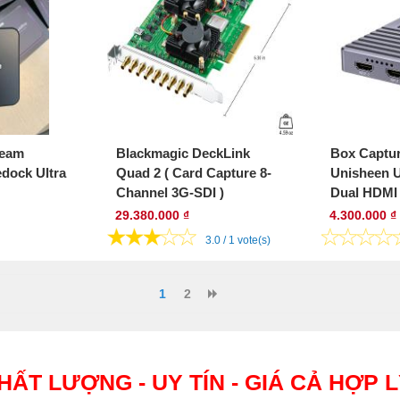
ream
Blackmagic DeckLink
Box Captur
dock Ultra
Quad 2 ( Card Capture 8-
Unisheen 
Channel 3G-SDI )
Dual HDMI
29.380.000 ₫
4.300.000 ₫
3.0 / 1 vote(s)
1
2
HẤT LƯỢNG - UY TÍN - GIÁ CẢ HỢP 