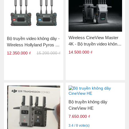
Wireless CineView Master
Bộ truyền video không dây -
4K - Bộ truyền video không
Wireless Hollyland Pyros S
dây
4K (HDMI/SDI )
14.500.000 ₫
12.350.000 ₫
15.200.000 ₫
Bộ truyền không dây
CineView HE
7.650.000 ₫
3.4 / 8 vote(s)