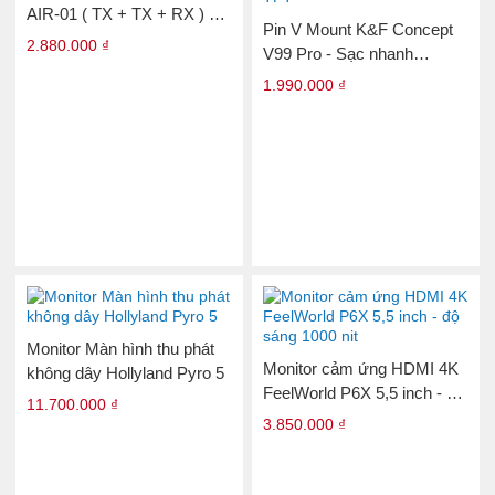
AIR-01 ( TX + TX + RX ) 2
Pin V Mount K&F Concept
Phát 1 Thu kèm cổng Mic In
2.880.000 ₫
V99 Pro - Sạc nhanh
PD100W – DC/D-Tap/Dual
1.990.000 ₫
USB-C/USB-A, Màn Hình
TFT
Monitor Màn hình thu phát
Monitor cảm ứng HDMI 4K
không dây Hollyland Pyro 5
FeelWorld P6X 5,5 inch - độ
11.700.000 ₫
sáng 1000 nit
3.850.000 ₫