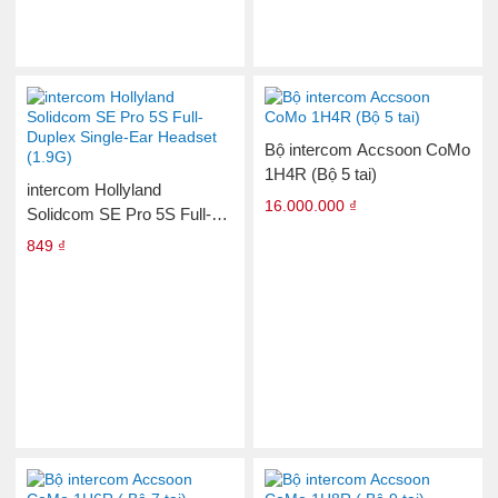
Bộ intercom Accsoon CoMo
1H4R (Bộ 5 tai)
intercom Hollyland
16.000.000 ₫
Solidcom SE Pro 5S Full-
Duplex Single-Ear Headset
849 ₫
(1.9G)