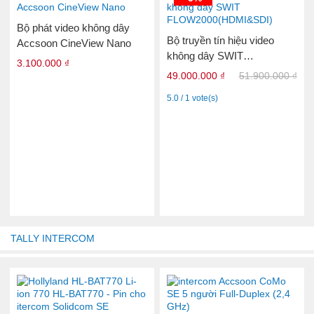
Bộ phát video không dây
Bộ truyền tín hiệu video
Accsoon CineView Nano
không dây SWIT
3.100.000 ₫
FLOW2000(HDMI&SDI)
49.000.000 ₫
51.900.000 ₫
5.0 / 1 vote(s)
TALLY INTERCOM