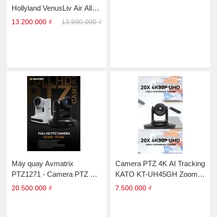
Hollyland VenusLiv Air All-
in-One
13.200.000 ₫
13.990.000 ₫
Máy quay Avmatrix
Camera PTZ 4K AI Tracking
PTZ1271 - Camera PTZ Full
KATO KT-UH45GH Zoom
HD
20X
20.500.000 ₫
7.500.000 ₫