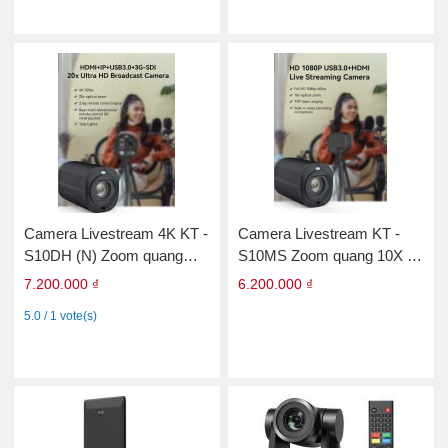
Camera Livestream 4K KT -
Camera Livestream KT -
S10DH (N) Zoom quang
S10MS Zoom quang 10X -
20X - Katovison
Katovison
7.200.000 ₫
6.200.000 ₫
5.0 / 1 vote(s)