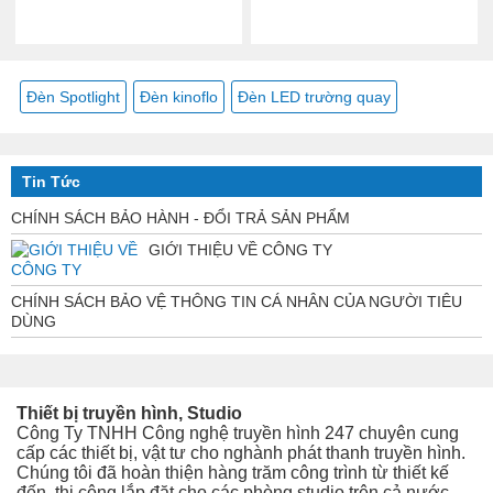
Đèn Spotlight
Đèn kinoflo
Đèn LED trường quay
Tin Tức
CHÍNH SÁCH BẢO HÀNH - ĐỔI TRẢ SẢN PHẨM
GIỚI THIỆU VỀ CÔNG TY
CHÍNH SÁCH BẢO VỆ THÔNG TIN CÁ NHÂN CỦA NGƯỜI TIÊU
DÙNG
Thiết bị truyền hình, Studio
Công Ty TNHH Công nghệ truyền hình 247 chuyên cung
cấp các thiết bị, vật tư cho nghành phát thanh truyền hình.
Chúng tôi đã hoàn thiện hàng trăm công trình từ thiết kế
đến thi công
lắp đặt cho các phòng studio trên cả nước