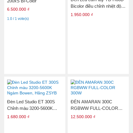
200xS Bi-Color
Bicolor điều chỉnh nhiệt độ
6.500.000 ₫
màu từ 3200-5600K
1.950.000 ₫
1.0 / 1 vote(s)
Đèn Led Studio ET 300S
ĐÈN AMARAN 300C
Chỉnh màu 3200-5600K
RGBWW FULL-COLOR
Ngàm Bowen, Hãng ZSYB
300W
1.680.000 ₫
12.500.000 ₫