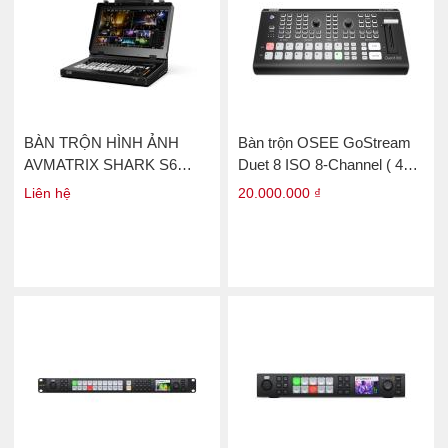
BÀN TRỘN HÌNH ẢNH
Bàn trộn OSEE GoStream
AVMATRIX SHARK S6
Duet 8 ISO 8-Channel ( 4K-
PLUS 17.3″ 6CH SDI/
HDMI, SDI, NDI
Liên hệ
20.000.000 ₫
HDMI
HX/SRT/RTMP/Webcam )