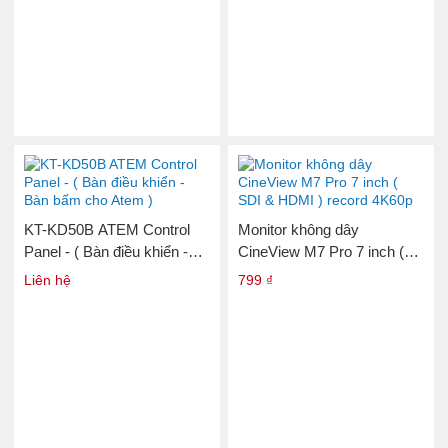
KT-KD50B ATEM Control
Monitor không dây
Panel - ( Bàn điều khiển -
CineView M7 Pro 7 inch (
Bàn bấm cho Atem )
SDI & HDMI ) record 4K60p
Liên hệ
799 ₫