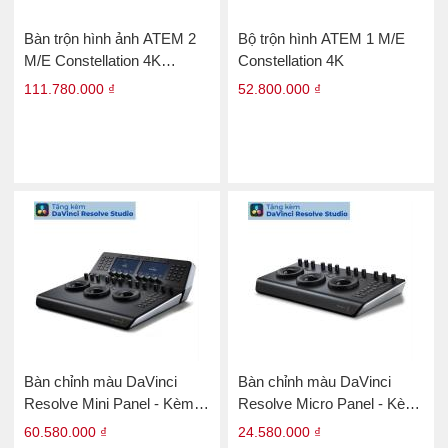
Bàn trộn hình ảnh ATEM 2
Bộ trộn hình ATEM 1 M/E
M/E Constellation 4K
Constellation 4K
Blackmagic Design
111.780.000 ₫
52.800.000 ₫
Bàn chỉnh màu DaVinci
Bàn chỉnh màu DaVinci
Resolve Mini Panel - Kèm
Resolve Micro Panel - Kèm
phần mềm DaVinci Resolve
phần mềm phần mềm
60.580.000 ₫
24.580.000 ₫
Studio
Resolve Studio