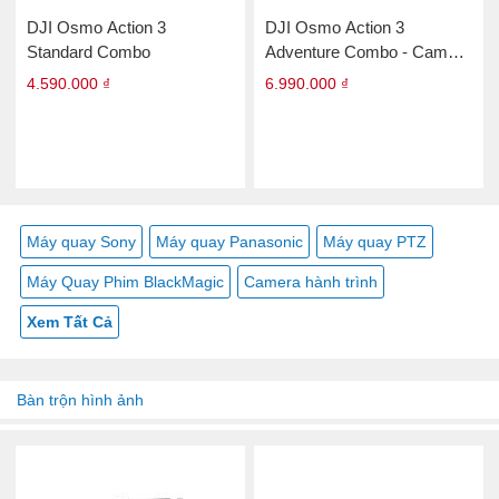
DJI Osmo Action 3
DJI Osmo Action 3
Standard Combo
Adventure Combo - Camera
hành động chính hãng
4.590.000 ₫
6.990.000 ₫
Máy quay Sony
Máy quay Panasonic
Máy quay PTZ
Máy Quay Phim BlackMagic
Camera hành trình
Xem Tất Cả
Bàn trộn hình ảnh