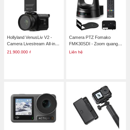
Hollyland VenusLiv V2 -
Camera PTZ Fomako
Camera Livestream All-in-
FMK30SDI - Zoom quang
One
học 30X
21.900.000 ₫
Liên hệ