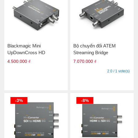
Blackmagic Mini
Bộ chuyển đổi ATEM
UpDownCross HD
Streaming Bridge
4.500.000 ₫
7.070.000 ₫
2.0 / 1 vote(s)
-3%
-8%