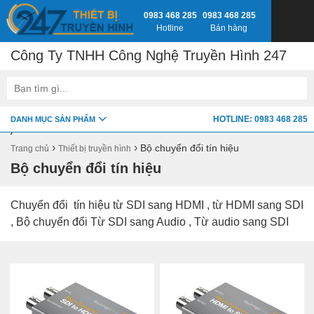
0983 468 285
0983 468 285
Hotline
Bán hàng
Công Ty TNHH Công Nghệ Truyền Hình 247
google-site-verification=fSxkTzlyAV278H0_7LAVZEjJh2zdXsbKQ-
HOTLINE: 0983 468 285
DANH MỤC SẢN PHẨM
z8jlbnVwY
›
›
Bộ chuyển đổi tín hiệu
Trang chủ
Thiết bị truyền hình
Bộ chuyển đổi tín hiệu
Chuyển đổi tín hiệu từ SDI sang HDMI , từ HDMI sang SDI
, Bộ chuyển đổi Từ SDI sang Audio , Từ audio sang SDI