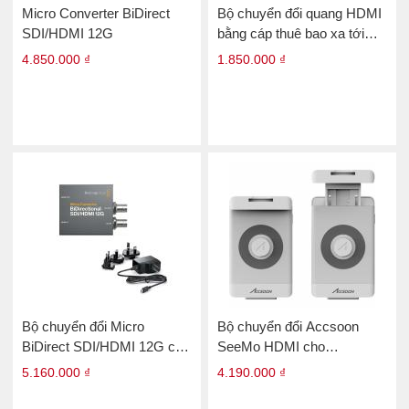
Micro Converter BiDirect
Bộ chuyển đổi quang HDMI
SDI/HDMI 12G
bằng cáp thuê bao xa tới
3km
4.850.000 ₫
1.850.000 ₫
Bộ chuyển đổi Micro
Bộ chuyển đổi Accsoon
BiDirect SDI/HDMI 12G có
SeeMo HDMI cho
nguồn
iphone/ipad
5.160.000 ₫
4.190.000 ₫