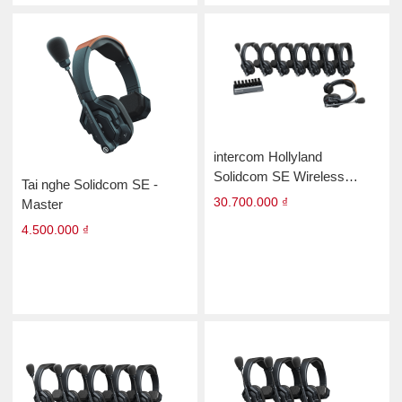
intercom Hollyland
Solidcom SE Wireless
Tai nghe Solidcom SE -
Headset 8S - 8 Người
30.700.000 ₫
Master
4.500.000 ₫