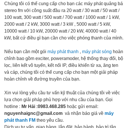
Chúng tôi có thể cung cấp cho bạn các máy phát quảng bá
stereo fm với công suất đầu ra 20 watt / 30 watt / 50 watt /
100 watt, 300 watt / 500 watt / 700 watt / 1000 watt / 1 kW,
2000 watt / 2 kW, 3000 watt / 3 kW , 5000 watt / 5 kW,
10000 watt / 10 kW, 20000 watt / 20 kW, 40000 watt / 40
kW, bất cứ điều gì bạn cần cho việc phóng thanh của mình.
Nếu bạn cần một gói
máy phát thanh
,
máy phát sóng
hoàn
chỉnh bao gồm exciter, poweramoder, hệ thống thay đổi, bộ
lọc, liên kết vô tuyến, kết nối IP, điều khiển từ xa, ăng ten
và cáp, chúng tôi có thể cung cấp cho bạn một giải pháp
hoàn chỉnh về đường truyền của bạn.
Xin vui lòng yêu cầu tư vấn kỹ thuật của chúng tôi về việc
lựa chọn giải pháp phù hợp với nhu cầu của bạn. Gọi
hotline :
Mr Hải :0983.468.285
hoặc gửi email:
nguyenhaignc@gmail.com
và nhận báo giá về
máy
phát thanh FM
theo yêu cầu.
Dịch vụ tư vấn, giao hàng, lắp đặt, bảo hành, bảo trì tận