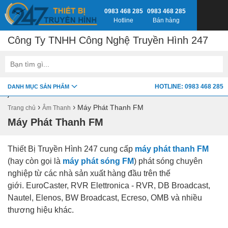
0983 468 285
0983 468 285
Hotline
Bán hàng
Công Ty TNHH Công Nghệ Truyền Hình 247
google-site-verification=fSxkTzlyAV278H0_7LAVZEjJh2zdXsbKQ-
HOTLINE: 0983 468 285
DANH MỤC SẢN PHẨM
z8jlbnVwY
›
›
Máy Phát Thanh FM
Trang chủ
Âm Thanh
Máy Phát Thanh FM
Thiết Bị Truyền Hình 247 cung cấp
máy phát thanh FM
(hay còn gọi là
máy phát sóng FM
) phát sóng chuyên
nghiệp từ các nhà sản xuất hàng đầu trên thế
giới. EuroCaster, RVR Elettronica - RVR, DB Broadcast,
Nautel, Elenos, BW Broadcast, Ecreso, OMB và nhiều
thương hiệu khác.