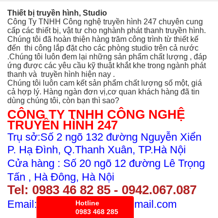
Thiết bị truyền hình, Studio
Công Ty TNHH Công nghệ truyền hình 247 chuyên cung
cấp các thiết bị, vật tư cho nghành phát thanh truyền hình.
Chúng tôi đã hoàn thiện hàng trăm công trình từ thiết kế
đến thi công
lắp đặt cho các phòng studio trên cả nước
.Chúng tôi luôn đem lại những sản phẩm chất lượng , đáp
ứng được các yêu cầu kỹ thuật khắt khe trong ngành phát
thanh và truyền hình hiện nay .
Chúng tôi luôn cam kết sản phẩm chất lượng số một, giá
cả hợp lý. Hàng ngàn đơn vị,cơ quan khách hàng đã tin
dùng chúng tôi, còn bạn thì sao?
CÔNG TY TNHH CÔNG NGHỆ
TRUYỀN HÌNH 247
Trụ sở:Số 2 ngõ 132 đường Nguyễn Xiển
P. Hạ Đình, Q.Thanh Xuân, TP.Hà Nội
Cửa hàng : Số 20 ngõ 12 đường Lê Trọng
Tấn , Hà Đông, Hà Nội
Tel:
0983 46 82 8
5 - 0942.067.087
Email: kdtruyenhinh247@gmail.com
Hotline
0983 468 285