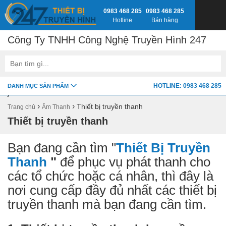
0983 468 285
0983 468 285
Hotline
Bán hàng
Công Ty TNHH Công Nghệ Truyền Hình 247
google-site-verification=fSxkTzlyAV278H0_7LAVZEjJh2zdXsbKQ-
HOTLINE: 0983 468 285
DANH MỤC SẢN PHẨM
z8jlbnVwY
›
›
Thiết bị truyền thanh
Trang chủ
Âm Thanh
Thiết bị truyền thanh
Bạn đang cần tìm "
Thiết Bị Truyền
Thanh
"
để phục vụ phát thanh cho
các tổ chức hoặc cá nhân, thì đây là
nơi cung cấp đầy đủ nhất các thiết bị
truyền thanh mà bạn đang cần tìm.