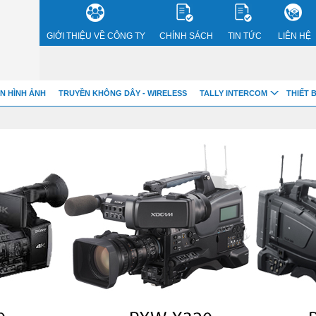
GIỚI THIỆU VỀ CÔNG TY
CHÍNH SÁCH
TIN TỨC
LIÊN HỆ
bnVwY
N HÌNH ẢNH
TRUYỀN KHÔNG DÂY - WIRELESS
TALLY INTERCOM
THIẾT 