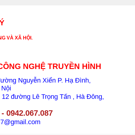
LÝ
G VÀ XÃ HỘI.
CÔNG NGHỆ TRUYỀN HÌNH
đường Nguyễn Xiển P. Hạ Đình,
 Nội
 12 đường Lê Trọng Tấn , Hà Đông,
 - 0942.067.087
247@gmail.com