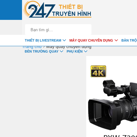
google-site-verification=fSxkTzlyAV278H0_7LAVZEjJh2zdXsbKQ-z8jl
THIẾT BỊ LIVESTREAM
MÁY QUAY CHUYÊN DỤNG
BÀN TRỘ
›
Trang chủ
Máy quay chuyên dụng
ĐÈN TRƯỜNG QUAY
PHỤ KIỆN