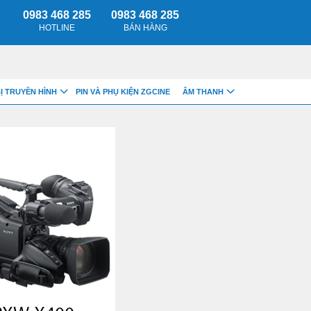
0983 468 285
0983 468 285
HOTLINE
BÁN HÀNG
BỊ TRUYỀN HÌNH
PIN VÀ PHỤ KIỆN ZGCINE
ÂM THANH