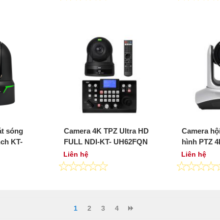
t sóng
Camera 4K TPZ Ultra HD
Camera hội
nch KT-
FULL NDI-KT- UH62FQN
hình PTZ 
Liên hệ
Liên hệ
1
2
3
4