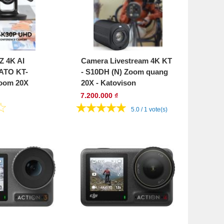
Z 4K AI
Camera Livestream 4K KT
KATO KT-
- S10DH (N) Zoom quang
oom 20X
20X - Katovison
7.200.000 ₫
5.0 / 1 vote(s)