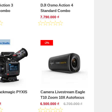
ction 3
DJI Osmo Action 4
Combo
Standard Combo
7.790.000 ₫
-2%
ackmagic PYXIS
Camera Livestream Eagle
T10 Zoom 10X Autofocus
₫
6.500.000 ₫
6.700.000 ₫