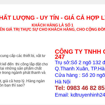
HẤT LƯỢNG - UY TÍN - GIÁ CẢ HỢP 
KHÁCH HÀNG LÀ SỐ 1
N GIÁ TRỊ THỰC SỰ CHO KHÁCH HÀNG, CHO CỘNG ĐỒN
CÔNG TY TNHH 
247
g cấp các thiết bị, vật tư
Trụ sở:Số 2 ngõ 132 
ết kế đến thi công
lắp đặt cho
Q.Thanh Xuân, TP.Hà
 lại những sản phẩm chất
e trong ngành phát thanh và
Cửa hàng : Số 20 ngõ
Hà Nội
, giá cả hợp lý. Hàng ngàn
òn bạn thì sao?
Tel:
0983 46 82 8
5
Email: kdtruyenhinh