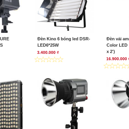
TURE
Đèn Kino 6 bóng led DSR-
Đèn vải am
-S
LED6*25W
Color LED 
x 2')
3.400.000 ₫
16.900.000 