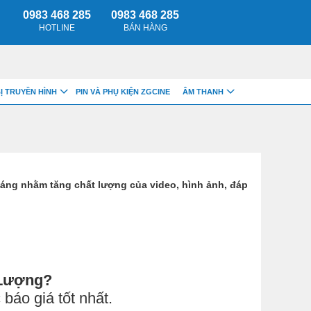
0983 468 285
0983 468 285
HOTLINE
BÁN HÀNG
BỊ TRUYỀN HÌNH
PIN VÀ PHỤ KIỆN ZGCINE
ÂM THANH
sáng nhằm tăng chất lượng của video, hình ảnh, đáp
 Lượng?
báo giá tốt nhất.