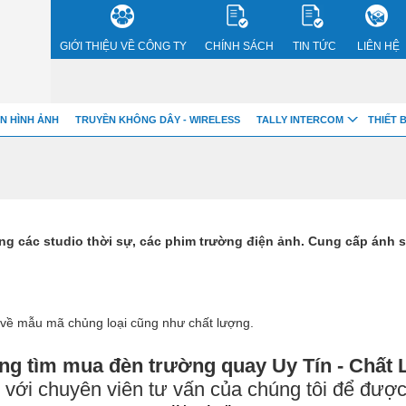
GIỚI THIỆU VỀ CÔNG TY
CHÍNH SÁCH
TIN TỨC
LIÊN HỆ
bnVwY
N HÌNH ẢNH
TRUYỀN KHÔNG DÂY - WIRELESS
TALLY INTERCOM
THIẾT 
ong các studio thời sự, các phim trường điện ảnh. Cung cấp ánh 
 về mẫu mã chủng loại cũng như chất lượng.
ng tìm mua đèn trường quay Uy Tín - Chất
 với chuyên viên tư vấn của chúng tôi để được 