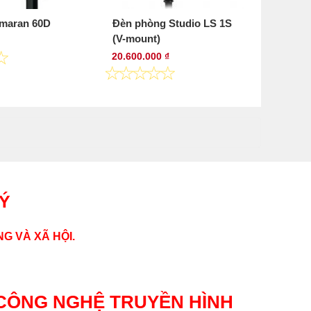
maran 60D
Đèn phòng Studio LS 1S
(V-mount)
20.600.000 ₫
LÝ
G VÀ XÃ HỘI.
CÔNG NGHỆ TRUYỀN HÌNH