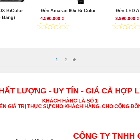
0X BiColor
Đèn Amaran 60x Bi-Color
Đèn LED A
D Bảng)
4.590.000 ₫
3.990.000 ₫
1
2
HẤT LƯỢNG - UY TÍN - GIÁ CẢ HỢP 
KHÁCH HÀNG LÀ SỐ 1
N GIÁ TRỊ THỰC SỰ CHO KHÁCH HÀNG, CHO CỘNG ĐỒN
CÔNG TY TNHH 