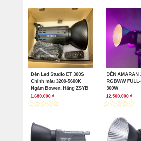
Đèn Led Studio ET 300S
ĐÈN AMARAN 
Chỉnh màu 3200-5600K
RGBWW FULL
Ngàm Bowen, Hãng ZSYB
300W
1.680.000 ₫
12.500.000 ₫