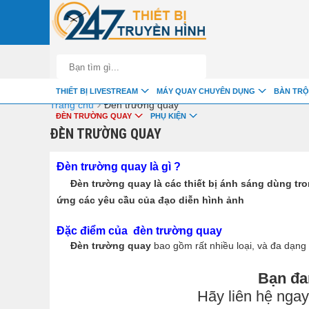
google-site-verification=fSxkTzlyAV278H0_7LAVZEjJh2zdXsbKQ-z8jl
THIẾT BỊ LIVESTREAM
MÁY QUAY CHUYÊN DỤNG
BÀN TRỘ
›
Trang chủ
Đèn trường quay
ĐÈN TRƯỜNG QUAY
PHỤ KIỆN
ĐÈN TRƯỜNG QUAY
Đèn trường quay là gì ?
Đèn trường quay là các thiết bị ánh sáng dùng tr
ứng các yêu cầu của đạo diễn hình ảnh
Đặc điểm của đèn trường quay
Đèn trường quay
bao gồm rất nhiều loại, và đa dạng
Bạn đa
Hãy liên hệ ngay