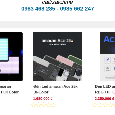
call/zalo/ime
0983 468 285 - 0985 662 247
amaran
Đèn Led amaran Ace 25x
Đèn LED a
Full Color
Bi-Color
RBG Full C
1.680.000 ₫
2.350.000 ₫