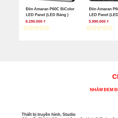
Đèn Amaran P60C BiColor
Đèn Amaran P6
LED Panel (LED Bảng )
LED Panel (LE
8.290.000 ₫
5.990.000 ₫
C
NHẰM ĐEM ĐẾ
Thiết bị truyền hình, Studio