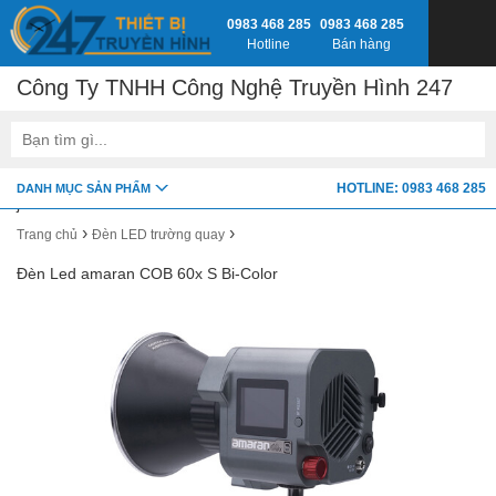
0983 468 285
0983 468 285
Hotline
Bán hàng
Công Ty TNHH Công Nghệ Truyền Hình 247
google-site-verification=fSxkTzlyAV278H0_7LAVZEjJh2zdXsbKQ-
HOTLINE: 0983 468 285
DANH MỤC SẢN PHẨM
z8jlbnVwY
›
›
Trang chủ
Đèn LED trường quay
Đèn Led amaran COB 60x S Bi-Color