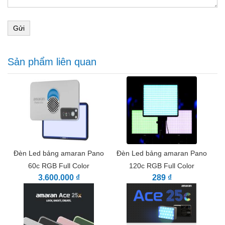
Bao gồm tấm pin NP-F kép
Pin D-Tap tương thích với cáp 5,5mm bán riêng
Gửi
Điểm lắp 1/4"-20 tương thích với Giá đỡ cầm tay có
sẵn riêng
Các biện pháp 4,61 x 4,37 x 4,37" và chỉ nặng 1,53 lb
Sản phẩm liên quan
Đèn Led bảng amaran Pano
Đèn Led bảng amaran Pano
60c RGB Full Color
120c RGB Full Color
3.600.000 ₫
289 ₫