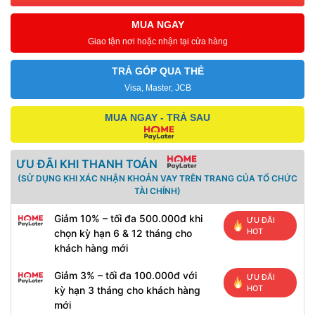
MUA NGAY
Giao tận nơi hoặc nhận tại cửa hàng
TRẢ GÓP QUA THẺ
Visa, Master, JCB
MUA NGAY - TRẢ SAU
ƯU ĐÃI KHI THANH TOÁN
(SỬ DỤNG KHI XÁC NHẬN KHOẢN VAY TRÊN TRANG CỦA TỔ CHỨC
TÀI CHÍNH)
Giảm 10% – tối đa 500.000đ khi
ƯU ĐÃI
HOT
chọn kỳ hạn 6 & 12 tháng cho
khách hàng mới
Giảm 3% – tối đa 100.000đ với
ƯU ĐÃI
HOT
kỳ hạn 3 tháng cho khách hàng
mới