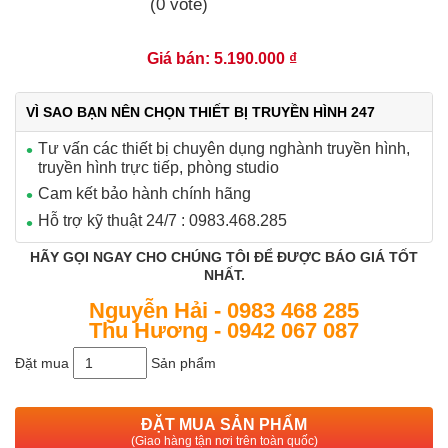
(0 vote)
Giá bán: 5.190.000 ₫
VÌ SAO BẠN NÊN CHỌN THIẾT BỊ TRUYỀN HÌNH 247
Tư vấn các thiết bị chuyên dụng nghành truyền hình,
truyền hình trực tiếp, phòng studio
Cam kết bảo hành chính hãng
Hỗ trợ kỹ thuật 24/7 : 0983.468.285
HÃY GỌI NGAY CHO CHÚNG TÔI ĐỂ ĐƯỢC BÁO GIÁ TỐT
NHẤT.
Nguyễn Hải - 0983 468 285
Thu Hương - 0942 067 087
Đặt mua
Sản phẩm
ĐẶT MUA SẢN PHẨM
(Giao hàng tận nơi trên toàn quốc)