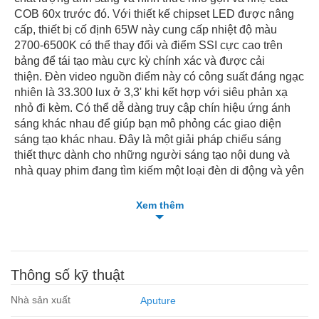
COB 60x trước đó. Với thiết kế chipset LED được nâng
cấp, thiết bị cố định 65W này cung cấp nhiệt độ màu
2700-6500K có thể thay đổi và điểm SSI cực cao trên
bảng để tái tạo màu cực kỳ chính xác và được cải
thiện. Đèn video nguồn điểm này có công suất đáng ngạc
nhiên là 33.300 lux ở 3,3' khi kết hợp với siêu phản xạ
nhỏ đi kèm. Có thể dễ dàng truy cập chín hiệu ứng ánh
sáng khác nhau để giúp bạn mô phỏng các giao diện
sáng tạo khác nhau. Đây là một giải pháp chiếu sáng
thiết thực dành cho những người sáng tạo nội dung và
nhà quay phim đang tìm kiếm một loại đèn di động và yên
tĩnh mà không làm giảm chất lượng hình ảnh.
Đèn Led amaran COB 60x S Bi-Color
Có thể thực hiện
Xem thêm
điều chỉnh cục bộ trên thiết bị bằng màn hình LCD trực
quan hoặc điều chỉnh không dây từ khoảng cách lên tới
262' bằng điện thoại thông minh của bạn và ứng dụng
Sidus Link. 60x S cung cấp các tùy chọn nguồn điện mở
Thông số kỹ thuật
rộng và sẵn sàng sử dụng trên toàn thế giới nhờ nguồn
điện 100 đến 240 VAC đi kèm, nhưng nó cũng có thể
Nhà sản xuất
Aputure
chạy bằng pin NP-F hoặc D-Tap có sẵn riêng cho các