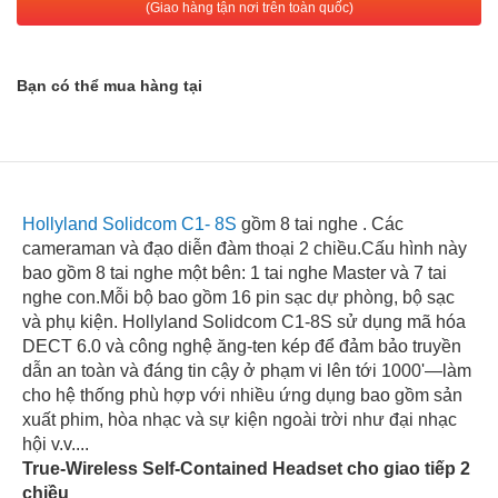
(Giao hàng tận nơi trên toàn quốc)
Bạn có thể mua hàng tại
Hollyland Solidcom C1- 8S
gồm 8 tai nghe . Các
cameraman và đạo diễn đàm thoại 2 chiều.Cấu hình này
bao gồm 8 tai nghe một bên: 1 tai nghe Master và 7 tai
nghe con.Mỗi bộ bao gồm 16 pin sạc dự phòng, bộ sạc
và phụ kiện. Hollyland Solidcom C1-8S sử dụng mã hóa
DECT 6.0 và công nghệ ăng-ten kép để đảm bảo truyền
dẫn an toàn và đáng tin cậy ở phạm vi lên tới 1000'—làm
cho hệ thống phù hợp với nhiều ứng dụng bao gồm sản
xuất phim, hòa nhạc và sự kiện ngoài trời như đại nhạc
hội v.v....
True-Wireless Self-Contained Headset cho giao tiếp 2
chiều