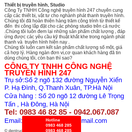
Thiết bị truyền hình, Studio
Công Ty TNHH Công nghệ truyền hình 247 chuyên cung
cấp các thiết bị, vật tư cho nghành phát thanh truyền hình.
Chúng tôi đã hoàn thiện hàng trăm công trình từ thiết kế
đến thi công
lắp đặt cho các phòng studio trên cả nước
.Chúng tôi luôn đem lại những sản phẩm chất lượng , đáp
ứng được các yêu cầu kỹ thuật khắt khe trong ngành phát
thanh và truyền hình hiện nay .
Chúng tôi luôn cam kết sản phẩm chất lượng số một, giá
cả hợp lý. Hàng ngàn đơn vị,cơ quan khách hàng đã tin
dùng chúng tôi, còn bạn thì sao?
CÔNG TY TNHH CÔNG NGHỆ
TRUYỀN HÌNH 247
Trụ sở:Số 2 ngõ 132 đường Nguyễn Xiển
P. Hạ Đình, Q.Thanh Xuân, TP.Hà Nội
Cửa hàng : Số 20 ngõ 12 đường Lê Trọng
Tấn , Hà Đông, Hà Nội
Tel:
0983 46 82 8
5 - 0942.067.087
Email: kdtruyenhinh247@gmail.com
Hotline
0983 468 285
0983 468 285
© dentruongquay.com