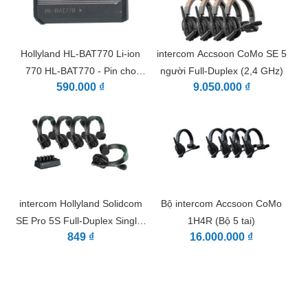
Hollyland HL-BAT770 Li-ion
intercom Accsoon CoMo SE 5
770 HL-BAT770 - Pin cho
người Full-Duplex (2,4 GHz)
590.000 ₫
9.050.000 ₫
itercom Solidcom SE
intercom Hollyland Solidcom
Bộ intercom Accsoon CoMo
SE Pro 5S Full-Duplex Single-
1H4R (Bộ 5 tai)
849 ₫
16.000.000 ₫
Ear Headset (1.9G)