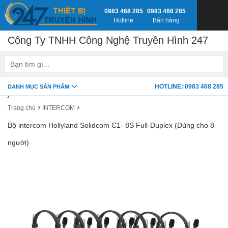
0983 468 285
0983 468 285
Hotline
Bán hàng
Công Ty TNHH Công Nghệ Truyền Hình 247
google-site-verification=fSxkTzlyAV278H0_7LAVZEjJh2zdXsbKQ-
HOTLINE: 0983 468 285
DANH MỤC SẢN PHẨM
z8jlbnVwY
›
›
Trang chủ
INTERCOM
Bộ intercom Hollyland Solidcom C1- 8S Full-Duplex (Dùng cho 8
người)