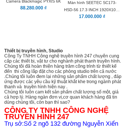
Camera Blackmagic PYXIS 6K
Màn hình SEETEC SC173-
12.288 x 6480, tạo ra con số khổng lồ 80 MP mỗi khung
88.280.000 ₫
hình. Cảm biến này được thiết kế với các điểm ảnh màu đỏ,
HSD-56 17.3 INCH 1920X1080
xanh lá cây và xanh lam bằng nhau, ISO gốc 800 và dải động
17.000.000 ₫
1RU HDMI SDI IN OUT
14 stop. Chia tỷ lệ trong cảm biến cung cấp tốc độ 8K và 4K lên
đến 110 khung hình / giây mà không cần cắt xén hoặc thay đổi
trường nhìn. Cảm biến 12K cũng cho phép bạn điều chỉnh lại
các bức ảnh trong bài để có được giao diện đa ảnh 8K hoặc 4K
bằng cách sử dụng một máy ảnh duy nhất.
Thiết bị truyền hình, Studio
Ngàm ống kính PL có thể hoán đổi cho nhau
Công Ty TNHH Công nghệ truyền hình 247 chuyên cung
Được cung cấp với ngàm PL, ngàm ống kính có thể hoán đổi
cấp các thiết bị, vật tư cho nghành phát thanh truyền hình.
Chúng tôi đã hoàn thiện hàng trăm công trình từ thiết kế
của URSA Mini Pro 12K cho phép bạn nhanh chóng chuyển
đến thi công
lắp đặt cho các phòng studio trên cả nước
sang ngàm Canon-EF hoặc Nikon-F, cung cấp khả năng tương
.Chúng tôi luôn đem lại những sản phẩm chất lượng , đáp
thích với nhiều loại ống kính tĩnh và rạp chiếu phim chuyên
ứng được các yêu cầu kỹ thuật khắt khe trong ngành phát
nghiệp.
thanh và truyền hình hiện nay .
Chúng tôi luôn cam kết sản phẩm chất lượng số một, giá
cả hợp lý. Hàng ngàn đơn vị,cơ quan khách hàng đã tin
Quy trình làm việc thô 12 bit hiệu quả trong 12K với
dùng chúng tôi, còn bạn thì sao?
Blackmagic Raw
CÔNG TY TNHH CÔNG NGHỆ
Một codec mới cho phép bạn sử dụng Blackmagic Raw để chỉnh
TRUYỀN HÌNH 247
sửa cảnh quay URSA Mini Pro 12K trên máy tính xách tay và
Trụ sở:Số 2 ngõ 132 đường Nguyễn Xiển
chỉnh sửa ở bất kỳ độ phân giải nào mà không cần kết xuất