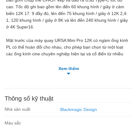
cao. Tốc độ ghi bao gồm lên đến 60 khung hình / giây ở cảm
biến 12K 17: 9 đầy đủ, lên đến 75 khung hình / giây ở 12K 2,4:
1, 120 khung hình / giây ở 8K và lên đến 240 khung hình / giây
ở 4K Super16.
Mặt trước của máy quay URSA Mini Pro 12K có ngàm ống kính
PL có thể hoán đổi cho nhau, cho phép bạn chọn từ một loạt
các ống kính cine chuyên nghiệp hiện tại và cổ điển từ nhiều
nhà sản xuất. Ngàm Canon EF và Nikon F có sẵn riêng cho
những người chụp có kính riêng.
Xem thêm
Cảm biến Super35 mới ở trung tâm của URSA Mini Pro 12K đã
được tối ưu hóa để chụp nhiều độ phân giải và có số lượng pixel
màu đỏ, xanh lá cây và xanh lam bằng nhau. Quay ở 12K để lấy
Thông số kỹ thuật
mẫu quá mượt hoặc sử dụng tỷ lệ trong cảm biến của URSA
Mini Pro 4K để chụp ảnh Raw 8K hoặc 4K ở tốc độ lên đến 120
Nhà sản xuất
Blackmagic Design
khung hình / giây mà không cần cắt xén hoặc thay đổi trường
xem của bạn. Cảm biến 12K lớn cũng có thể được sử dụng để
Màu sắc
chọn các bức ảnh ở 8K hoặc 4K, về cơ bản cung cấp giao diện
đa ảnh bằng cách điều chỉnh lại từ một đầu ra máy ảnh duy