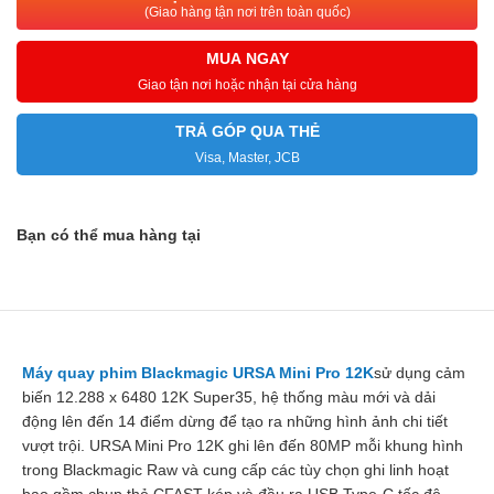
(Giao hàng tận nơi trên toàn quốc)
MUA NGAY
Giao tận nơi hoặc nhận tại cửa hàng
TRẢ GÓP QUA THẺ
Visa, Master, JCB
Bạn có thể mua hàng tại
Máy quay phim Blackmagic URSA Mini Pro 12K
sử dụng cảm
biến 12.288 x 6480 12K Super35, hệ thống màu mới và dải
động lên đến 14 điểm dừng để tạo ra những hình ảnh chi tiết
vượt trội. URSA Mini Pro 12K ghi lên đến 80MP mỗi khung hình
trong Blackmagic Raw và cung cấp các tùy chọn ghi linh hoạt
bao gồm chụp thẻ CFAST kép và đầu ra USB Type-C tốc độ