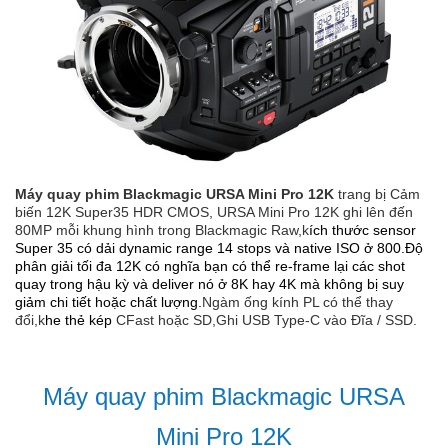
Máy quay phim Blackmagic URSA Mini Pro 12K
trang bị Cảm
biến 12K Super35 HDR CMOS, URSA Mini Pro 12K ghi lên đến
80MP mỗi khung hình trong Blackmagic Raw,k
ích thước sensor
Super 35 có dải dynamic range 14 stops và native ISO ở 800.Độ
phân giải tối đa 12K có nghĩa bạn có thể re-frame lại các shot
quay trong hậu kỳ và deliver nó ở 8K hay 4K mà không bị suy
giảm chi tiết hoặc chất lượng.
Ngàm ống kính PL có thể thay
đổi,k
he thẻ kép
CFast hoặc SD,Ghi USB Type-C vào Đĩa / SSD.
Máy quay phim Blackmagic URSA
Mini Pro 12K