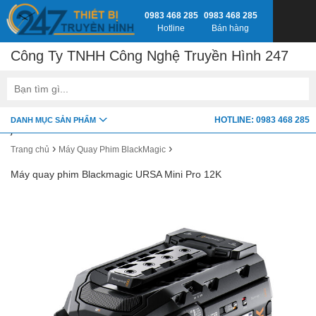
0983 468 285
0983 468 285
Hotline
Bán hàng
Công Ty TNHH Công Nghệ Truyền Hình 247
google-site-verification=fSxkTzlyAV278H0_7LAVZEjJh2zdXsbKQ-
HOTLINE: 0983 468 285
DANH MỤC SẢN PHẨM
z8jlbnVwY
›
›
Trang chủ
Máy Quay Phim BlackMagic
Máy quay phim Blackmagic URSA Mini Pro 12K