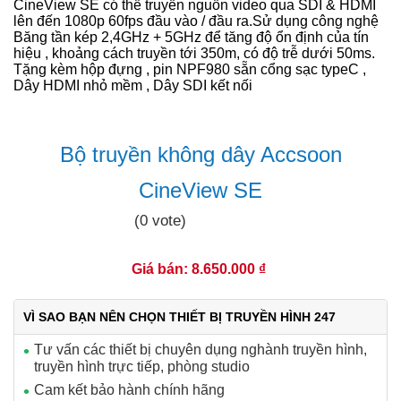
CineView SE có thể truyền nguồn video qua SDI & HDMI
lên đến 1080p 60fps đầu vào / đầu ra.Sử dụng công nghệ
Băng tần kép 2,4GHz + 5GHz để tăng độ ổn định của tín
hiệu , khoảng cách truyền tới 350m, có độ trễ dưới 50ms.
Tặng kèm hộp đựng , pin NPF980 sẵn cổng sạc typeC ,
Dây HDMI nhỏ mềm , Dây SDI kết nối
Bộ truyền không dây Accsoon
CineView SE
(0 vote)
Giá bán: 8.650.000 ₫
VÌ SAO BẠN NÊN CHỌN THIẾT BỊ TRUYỀN HÌNH 247
Tư vấn các thiết bị chuyên dụng nghành truyền hình,
truyền hình trực tiếp, phòng studio
Cam kết bảo hành chính hãng