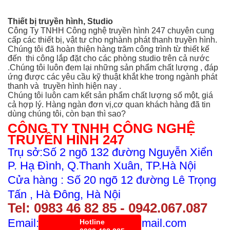
Thiết bị truyền hình, Studio
Công Ty TNHH Công nghệ truyền hình 247 chuyên cung
cấp các thiết bị, vật tư cho nghành phát thanh truyền hình.
Chúng tôi đã hoàn thiện hàng trăm công trình từ thiết kế
đến thi công
lắp đặt cho các phòng studio trên cả nước
.Chúng tôi luôn đem lại những sản phẩm chất lượng , đáp
ứng được các yêu cầu kỹ thuật khắt khe trong ngành phát
thanh và truyền hình hiện nay .
Chúng tôi luôn cam kết sản phẩm chất lượng số một, giá
cả hợp lý. Hàng ngàn đơn vị,cơ quan khách hàng đã tin
dùng chúng tôi, còn bạn thì sao?
CÔNG TY TNHH CÔNG NGHỆ
TRUYỀN HÌNH 247
Trụ sở:Số 2 ngõ 132 đường Nguyễn Xiển
P. Hạ Đình, Q.Thanh Xuân, TP.Hà Nội
Cửa hàng : Số 20 ngõ 12 đường Lê Trọng
Tấn , Hà Đông, Hà Nội
Tel:
0983 46 82 8
5 - 0942.067.087
Email: kdtruyenhinh247@gmail.com
Hotline