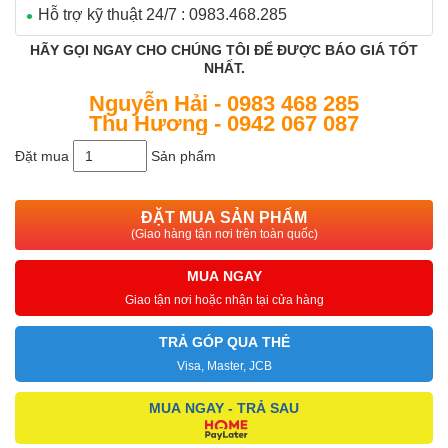
Hỗ trợ kỹ thuật 24/7 : 0983.468.285
HÃY GỌI NGAY CHO CHÚNG TÔI ĐỂ ĐƯỢC BÁO GIÁ TỐT
NHẤT.
Nguyễn Hải - 0983 468 285
Thu Hương - 0942 067 087
Đặt mua
Sản phẩm
ĐẶT MUA SẢN PHẨM
(Giao hàng tận nơi trên toàn quốc)
MUA NGAY
Giao tận nơi hoặc nhận tại cửa hàng
TRẢ GÓP QUA THẺ
Visa, Master, JCB
MUA NGAY - TRẢ SAU