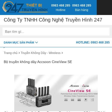
0983 468 285
0983 468 285
Hotline
Bán hàng
Công Ty TNHH Công Nghệ Truyền Hình 247
google-site-verification=fSxkTzlyAV278H0_7LAVZEjJh2zdXsbKQ-
HOTLINE: 0983 468 285
DANH MỤC SẢN PHẨM
z8jlbnVwY
›
›
Trang chủ
Truyền Không Dây - Wireless
Bộ truyền không dây Accsoon CineView SE