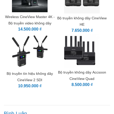
SDI Input Format
23.98/24/25/29.97/30/50/59.94/60fps
Level A/B
HDMI Input
1080p
Wireless CineView Master 4K -
Bộ truyền không dây CineView
Format
23.98/24/25/29.97/30/50/59.94/60fps
Bộ truyền video không dây
HE
DC Port
5.5mmx2.1mm center positive
14.500.000 ₫
7.650.000 ₫
DC Voltage
7.4~16.8V
Audio
44.1KHz/48KHz 16bit/24bit PCM
Latency
<0.05s (Camera latency not included)
OLED Display
1.3inch
Transmission
17~20dBm
Power
Transmission
1200ft (No obstacles, no interference)
Range
Bộ truyền không dây Accsoon
Bộ truyền tín hiệu không dây
Power
CineView Quad
CineView 2 SDI
4.5Watt (Typical)
Consumption
8.500.000 ₫
10.950.000 ₫
Operating
Environment
-10~40℃
Temperature
105mmx66mmx32mm (Antennas not
Dimensions
included)
Bình Luận