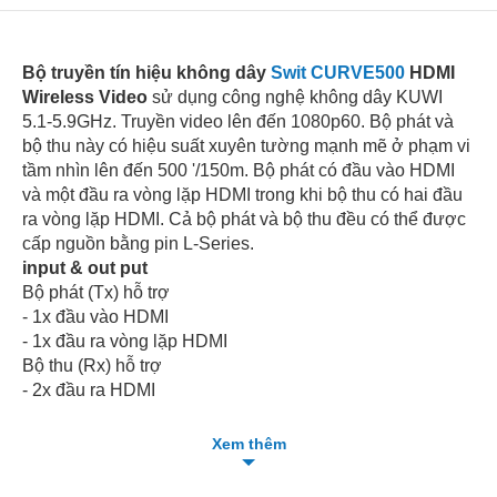
Bộ truyền tín hiệu không dây
Swit CURVE500
HDMI
Wireless Video
sử dụng công nghệ không dây KUWI
5.1-5.9GHz. Truyền video lên đến 1080p60. Bộ phát và
bộ thu này có hiệu suất xuyên tường mạnh mẽ ở phạm vi
tầm nhìn lên đến 500 '/150m. Bộ phát có đầu vào HDMI
và một đầu ra vòng lặp HDMI trong khi bộ thu có hai đầu
ra vòng lặp HDMI. Cả bộ phát và bộ thu đều có thể được
cấp nguồn bằng pin L-Series.
input & out put
Bộ phát (Tx) hỗ trợ
- 1x đầu vào HDMI
- 1x đầu ra vòng lặp HDMI
Bộ thu (Rx) hỗ trợ
- 2x đầu ra HDMI
- 1x đầu ra Micro USB Video Capture
Quay video USB cho PC / Mac
Xem thêm
Bộ thu CURVE500
+
cung cấp một cổng USB để xuất
video quay phim ra máy tính. Bạn có thể tìm nguồn video