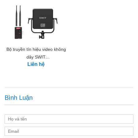
Tối đa 7 cặp làm việc cùng nhau
Tại một vị trí, bạn có thể sử dụng tối đa 7 cặp hệ thống
không dây CURVE500 + mà không bị nhiễu lẫn nhau.
Liên hệ : 0983.468.285 để được tư vấn tốt
nhất kỹ thuật và giá sản phẩm !
Bộ truyền tín hiệu video không
dây SWIT
Liên hệ
FLOW6500(SDI&HDMI
6500ft/2km)
Bình Luận