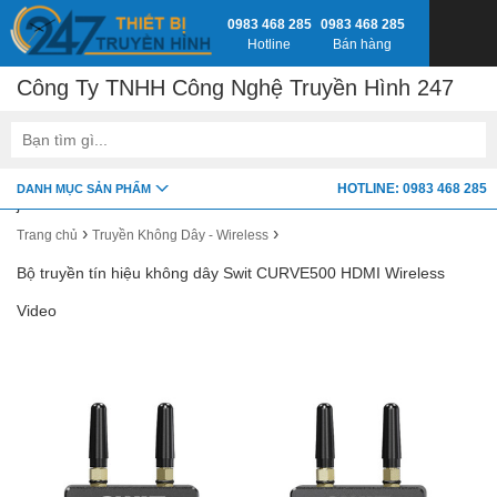
0983 468 285
0983 468 285
Hotline
Bán hàng
Công Ty TNHH Công Nghệ Truyền Hình 247
google-site-verification=fSxkTzlyAV278H0_7LAVZEjJh2zdXsbKQ-
HOTLINE: 0983 468 285
DANH MỤC SẢN PHẨM
z8jlbnVwY
›
›
Trang chủ
Truyền Không Dây - Wireless
Bộ truyền tín hiệu không dây Swit CURVE500 HDMI Wireless
Video