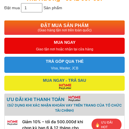
Đặt mua
Sản phẩm
ĐẶT MUA SẢN PHẨM
(Giao hàng tận nơi trên toàn quốc)
MUA NGAY
Giao tận nơi hoặc nhận tại cửa hàng
TRẢ GÓP QUA THẺ
Visa, Master, JCB
MUA NGAY - TRẢ SAU
ƯU ĐÃI KHI THANH TOÁN
(SỬ DỤNG KHI XÁC NHẬN KHOẢN VAY TRÊN TRANG CỦA TỔ CHỨC
TÀI CHÍNH)
Giảm 10% – tối đa 500.000đ khi
ƯU ĐÃI
HOT
chọn kỳ hạn 6 & 12 tháng cho