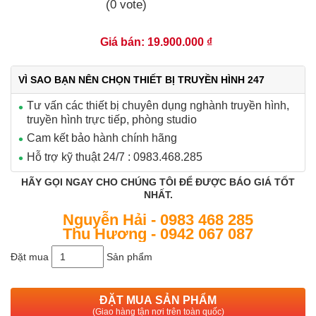
(0 vote)
Giá bán: 19.900.000 ₫
VÌ SAO BẠN NÊN CHỌN THIẾT BỊ TRUYỀN HÌNH 247
Tư vấn các thiết bị chuyên dụng nghành truyền hình,
truyền hình trực tiếp, phòng studio
Cam kết bảo hành chính hãng
Hỗ trợ kỹ thuật 24/7 : 0983.468.285
HÃY GỌI NGAY CHO CHÚNG TÔI ĐỂ ĐƯỢC BÁO GIÁ TỐT
NHẤT.
Nguyễn Hải - 0983 468 285
Thu Hương - 0942 067 087
Đặt mua
Sản phẩm
ĐẶT MUA SẢN PHẨM
(Giao hàng tận nơi trên toàn quốc)