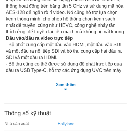
thống hoạt động trên băng tần 5 GHz và sử dụng mã hóa
AES-128 để ngăn rò rỉ video. Nó cũng hỗ trợ lựa chọn
kênh thông minh, cho phép hệ thống chọn kênh sạch
nhất để truyền, cũng như HEVO, công nghệ nhảy tần
thích ứng, để truyền lại liền mạch mà không bị mất khung.
Đầu vào/đầu ra video trực tiếp
-
Bộ phát cung cấp một đầu vào HDMI, một đầu vào SDI
và một đầu ra nối tiếp SDI và bộ thu cung cấp hai đầu ra
SDI và một đầu ra HDMI.
- Bộ thu cũng có thể được sử dụng để phát trực tiếp qua
đầu ra USB Type-C, hỗ trợ các ứng dụng UVC trên máy
tính có kết nối Internet của bạn.
Thiết kế tinh tế , chắc chắn
Xem thêm
- Cả hai thiết bị nhỏ gọn cũng có màn hình OLED sáng,
dễ đọc hiển thị trạng thái và cấu hình
- Mỗi thiết bị có thể được cấp nguồn thông qua tấm pin L-
series hoặc bằng nguồn điện USB tùy chọn qua cổng
Thông số kỹ thuật
USB Type-C
- Bốn ăng-ten tiêu chuẩn và hai ăng-ten nấm được cung
Nhà sản xuất
Hollyland
cấp cho máy thu và máy phát