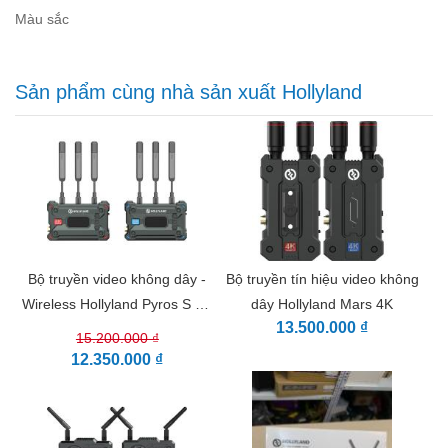
- Mỗi thiết bị đều có thể dễ dàng gắn vào bất kỳ đâu bằng
Màu sắc
cách sử dụng các ren 1/4"-20 và bộ chuyển đổi gắn giày
đi kèm
Sản phẩm cùng nhà sản xuất Hollyland
Bộ truyền video không dây -
Bộ truyền tín hiệu video không
Wireless Hollyland Pyros S 4K
dây Hollyland Mars 4K
13.500.000 ₫
(HDMI/SDI )
15.200.000 ₫
12.350.000 ₫