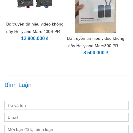
Bộ truyền tín hiệu video không
dây Hollyland Mars 400S PRO
Bộ truyền tín hiệu video không
12.900.000 ₫
SDI / HDMI
dây Hollyland Mars300 PRO-
8.500.000 ₫
Enhanced (bản nâng cao)
Bình Luận