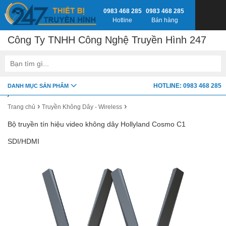
0983 468 285
0983 468 285
Hotline
Bán hàng
Công Ty TNHH Công Nghệ Truyền Hình 247
google-site-verification=fSxkTzlyAV278H0_7LAVZEjJh2zdXsbKQ-
HOTLINE: 0983 468 285
DANH MỤC SẢN PHẨM
z8jlbnVwY
›
›
Trang chủ
Truyền Không Dây - Wireless
Bộ truyền tín hiệu video không dây Hollyland Cosmo C1
SDI/HDMI