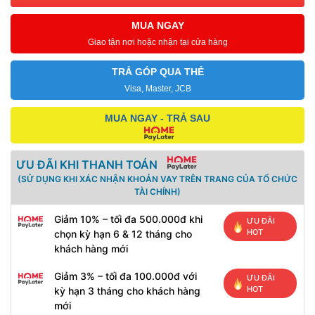
MUA NGAY
Giao tận nơi hoặc nhận tại cửa hàng
TRẢ GÓP QUA THẺ
Visa, Master, JCB
MUA NGAY - TRẢ SAU
ƯU ĐÃI KHI THANH TOÁN
(SỬ DỤNG KHI XÁC NHẬN KHOẢN VAY TRÊN TRANG CỦA TỔ CHỨC
TÀI CHÍNH)
Giảm 10% – tối đa 500.000đ khi
ƯU ĐÃI
HOT
chọn kỳ hạn 6 & 12 tháng cho
khách hàng mới
Giảm 3% – tối đa 100.000đ với
ƯU ĐÃI
HOT
kỳ hạn 3 tháng cho khách hàng
mới