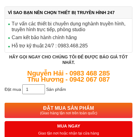
VÌ SAO BẠN NÊN CHỌN THIẾT BỊ TRUYỀN HÌNH 247
Tư vấn các thiết bị chuyên dụng nghành truyền hình,
truyền hình trực tiếp, phòng studio
Cam kết bảo hành chính hãng
Hỗ trợ kỹ thuật 24/7 : 0983.468.285
HÃY GỌI NGAY CHO CHÚNG TÔI ĐỂ ĐƯỢC BÁO GIÁ TỐT
NHẤT.
Nguyễn Hải - 0983 468 285
Thu Hương - 0942 067 087
Đặt mua
Sản phẩm
ĐẶT MUA SẢN PHẨM
(Giao hàng tận nơi trên toàn quốc)
MUA NGAY
Giao tận nơi hoặc nhận tại cửa hàng