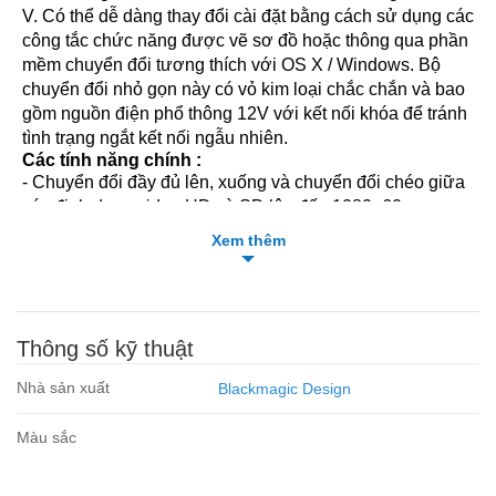
V. Có thể dễ dàng thay đổi cài đặt bằng cách sử dụng các
công tắc chức năng được vẽ sơ đồ hoặc thông qua phần
mềm chuyển đổi tương thích với OS X / Windows. Bộ
chuyển đổi nhỏ gọn này có vỏ kim loại chắc chắn và bao
gồm nguồn điện phổ thông 12V với kết nối khóa để tránh
tình trạng ngắt kết nối ngẫu nhiên.
Các tính năng chính :
- Chuyển đổi đầy đủ lên, xuống và chuyển đổi chéo giữa
các định dạng video HD và SD lên đến 1080p60
- Đầu vào 3G / HD / SD-SDI đơn
Xem thêm
- Hai đầu ra 3G / HD / SD-SDI, một đầu ra lặp lại
- Một đầu vào HDMI, một đầu ra HDMI
- Phát hiện tín hiệu tự động
- Cân độ phân giải DVI máy tính
Thông số kỹ thuật
- Chuyển đổi SD / HD tự động
- Nguồn điện đa năng đi kèm với nhiều bộ điều hợp ổ
Nhà sản xuất
Blackmagic Design
cắm
- Điều khiển thông qua công tắc mini tích hợp sẵn hoặc
Màu sắc
phần mềm tương thích với Mac / Windows