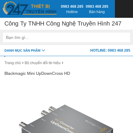
0983 468 285
0983 468 285
Hotline
Bán hàng
Công Ty TNHH Công Nghệ Truyền Hình 247
google-site-verification=fSxkTzlyAV278H0_7LAVZEjJh2zdXsbKQ-
HOTLINE: 0983 468 285
DANH MỤC SẢN PHẨM
z8jlbnVwY
›
›
Trang chủ
Bộ chuyển đổi tín hiệu
Blackmagic Mini UpDownCross HD