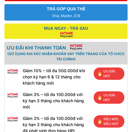
TRẢ GÓP QUA THẺ
Visa, Master, JCB
MUA NGAY - TRẢ SAU
ƯU ĐÃI KHI THANH TOÁN
(SỬ DỤNG KHI XÁC NHẬN KHOẢN VAY TRÊN TRANG CỦA TỔ CHỨC
TÀI CHÍNH)
Giảm 10% – tối đa 500.000đ khi
ƯU ĐÃI
HOT
chọn kỳ hạn 6 & 12 tháng cho
khách hàng mới
Giảm 3% – tối đa 100.000đ với
ƯU ĐÃI
HOT
kỳ hạn 3 tháng cho khách hàng
mới
Giảm 3% – tối đa 100.000đ với
SIÊU MỚI,
SIÊU HOT
kỳ hạn 3 tháng cho khách hàng
đã phát sinh đơn hàng HPL