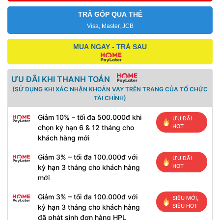
TRẢ GÓP QUA THẺ
Visa, Master, JCB
MUA NGAY - TRẢ SAU
ƯU ĐÃI KHI THANH TOÁN
(SỬ DỤNG KHI XÁC NHẬN KHOẢN VAY TRÊN TRANG CỦA TỔ CHỨC
TÀI CHÍNH)
Giảm 10% – tối đa 500.000đ khi
ƯU ĐÃI
HOT
chọn kỳ hạn 6 & 12 tháng cho
khách hàng mới
Giảm 3% – tối đa 100.000đ với
ƯU ĐÃI
HOT
kỳ hạn 3 tháng cho khách hàng
mới
Giảm 3% – tối đa 100.000đ với
SIÊU MỚI,
SIÊU HOT
kỳ hạn 3 tháng cho khách hàng
đã phát sinh đơn hàng HPL