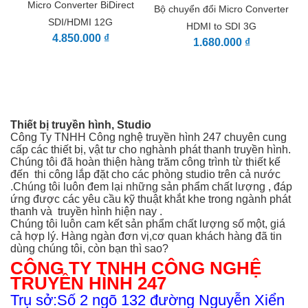
720p ở 50/59,94/60 fps
Micro Converter BiDirect
Bộ chuyển đổi Micro Converter
480i / 525 dòng ở 50 fps
SDI/HDMI 12G
HDMI to SDI 3G
576i / 625 dòng ở 59,94 fps
4.850.000 ₫
1.680.000 ₫
SDI (8/10-Bit 4:2:2 RGB, YU
DCI 4K ở tốc độ
23,98/24/25/29,97/30/47,95/4
UHD 4K ở tốc độ
23,98/24/25/29,97/30/47,95/4
DCI 2K ở tốc độ
Thiết bị truyền hình, Studio
Công Ty TNHH Công nghệ truyền hình 247 chuyên cung
23,98/24/25/29,97/30/47,95/4
cấp các thiết bị, vật tư cho nghành phát thanh truyền hình.
DCI 2KPsF ở tốc độ 25/29,97
Chúng tôi đã hoàn thiện hàng trăm công trình từ thiết kế
1080p ở tốc độ
đến thi công
lắp đặt cho các phòng studio trên cả nước
23,98/24/25/29,97/30/47,95/4
.Chúng tôi luôn đem lại những sản phẩm chất lượng , đáp
ứng được các yêu cầu kỹ thuật khắt khe trong ngành phát
1080PsF ở tốc độ 25/29,97/3
thanh và truyền hình hiện nay .
1080i ở tốc độ 50/59,94/60 k
Chúng tôi luôn cam kết sản phẩm chất lượng số một, giá
720p ở tốc độ 50/59,94/60 kh
cả hợp lý. Hàng ngàn đơn vị,cơ quan khách hàng đã tin
480i / 525 dòng ở tốc độ 29,9
dùng chúng tôi, còn bạn thì sao?
Định dạng video đầu ra
576i / 625 dòng ở tốc độ 25 k
CÔNG TY TNHH CÔNG NGHỆ
HDMI (8/10-Bit 4:2:2 RGB, 
TRUYỀN HÌNH 247
DCI 4K ở tốc độ
Trụ sở:Số 2 ngõ 132 đường Nguyễn Xiển
23,98/24/25/29,97/30/47,95/4