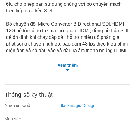
6K, cho phép bạn sử dụng chúng với bộ chuyển mạch
trực tiếp dựa trên SDI.
Bộ chuyển đổi Micro Converter BiDirectional SDI/HDMI
12G bỏ túi có hỗ trợ mã thời gian HDMI, đồng hồ hóa SDI
để ổn định khi chạy cáp dài, hỗ trợ nhiều độ phân giải
phát sóng chuyên nghiệp, bao gồm 48 fps theo kiểu phim
điện ảnh và cả đầu vào và đầu ra âm thanh nhúng HDMI
và SDI. Bộ chuyển đổi này có vỏ kim loại chắc chắn với
đèn LED báo trạng thái nguồn và tín hiệu và giao diện
Xem thêm
đầu nối chắc chắn. Cổng USB Type-C cho phép bộ
chuyển đổi dễ dàng kết nối và được cấp nguồn từ màn
hình lớn, máy tính xách tay, máy tính để bàn hoặc máy
chiếu. Bộ chuyển đổi được cấp nguồn bằng nguồn điện
Thông số kỹ thuật
riêng.
Đặc trưng
Nhà sản xuất
Blackmagic Design
Chuyển đổi định dạng song hướng
Bạn có thể chuyển đổi SDI sang HDMI và HDMI sang
Màu sắc
SDI ở tất cả các định dạng SD, HD và UHD lên đến
2160p60. Mỗi hướng chuyển đổi có thể là một chuẩn