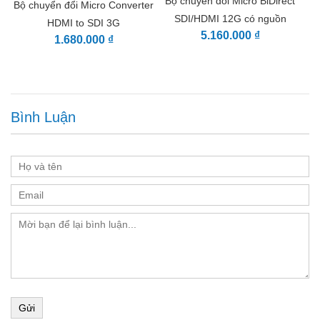
Bộ chuyển đổi Micro BiDirect
Bộ chuyển đổi Micro Converter
Tương thích với SMPTE
SDI/HDMI 12G có nguồn
HDMI to SDI 3G
259M/292M/296M/424M/425M cấp độ A và B
5.160.000 ₫
1.680.000 ₫
Hỗ trợ độ phân giải rộng hơn
Hỗ trợ SDI từ NTSC và PAL lên đến DCI/UHD 4K60
Hỗ trợ HDMI từ NTSC và PAL lên đến DCI/UHD
4K60
Âm thanh nhúng
Bình Luận
Hỗ trợ đầu vào và đầu ra SDI và HDMI nhúng
Đèn báo LED
Đèn LED chỉ báo tín hiệu video và nguồn
Tùy chọn nguồn điện đa dạng
Nguồn điện từ màn hình, máy tính xách tay hoặc các
thành phần khác bằng cổng USB Type-C
Được cung cấp năng lượng bằng nguồn điện riêng
biệt
SDI (8/10-Bit 4:2:2 RGB, YU
DCI 4K ở tốc độ
23,98/24/25/29,97/30/47,95/4
UHD 4K ở tốc độ
Gửi
23,98/24/25/29,97/30/47,95/4