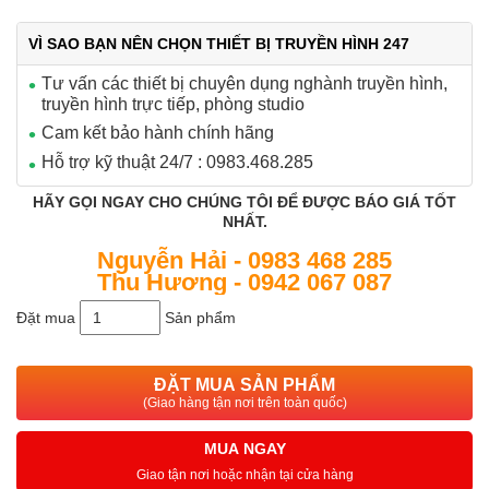
VÌ SAO BẠN NÊN CHỌN THIẾT BỊ TRUYỀN HÌNH 247
Tư vấn các thiết bị chuyên dụng nghành truyền hình,
truyền hình trực tiếp, phòng studio
Cam kết bảo hành chính hãng
Hỗ trợ kỹ thuật 24/7 : 0983.468.285
HÃY GỌI NGAY CHO CHÚNG TÔI ĐỂ ĐƯỢC BÁO GIÁ TỐT
NHẤT.
Nguyễn Hải - 0983 468 285
Thu Hương - 0942 067 087
Đặt mua
Sản phẩm
ĐẶT MUA SẢN PHẨM
(Giao hàng tận nơi trên toàn quốc)
MUA NGAY
Giao tận nơi hoặc nhận tại cửa hàng