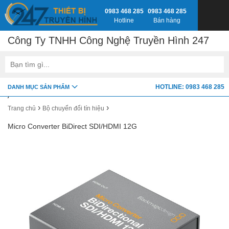
0983 468 285
0983 468 285
Hotline
Bán hàng
Công Ty TNHH Công Nghệ Truyền Hình 247
google-site-verification=fSxkTzlyAV278H0_7LAVZEjJh2zdXsbKQ-
HOTLINE: 0983 468 285
DANH MỤC SẢN PHẨM
z8jlbnVwY
›
›
Trang chủ
Bộ chuyển đổi tín hiệu
Micro Converter BiDirect SDI/HDMI 12G