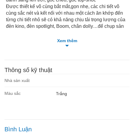
Được thiết kế vô cùng bắt mắt,gọn nhẹ, các chi tiết vô
cùng sắc nét và kết nối với nhau một cách ăn khớp đến
từng chi tiết nhỏ sẽ có khả năng chịu tải trọng lượng của
đèn kino, đèn spotlight, Boom, chân dolly…để chụp sản
phẩm nhỏ hoặc kết hợp với các phụ kiện khác trong thiết
bị phòng chụp.
Xem thêm
Thông tin sản phẩm:
Chiều cao tối thiểu: 1040 mm
Chiều cao tối đa: 2800mm
Tải trọng: 6 kg
Thông số kỹ thuật
Khối lượng: 2.0 kg
Chất liệu: inox
Nhà sản xuất
Màu sắc
Trắng
Bình Luận