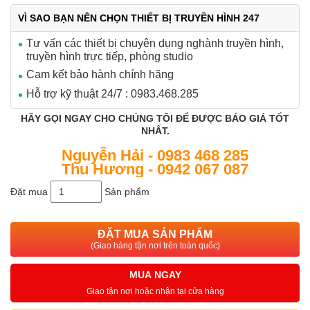
VÌ SAO BẠN NÊN CHỌN THIẾT BỊ TRUYỀN HÌNH 247
Tư vấn các thiết bị chuyên dụng nghành truyền hình,
truyền hình trực tiếp, phòng studio
Cam kết bảo hành chính hãng
Hỗ trợ kỹ thuật 24/7 : 0983.468.285
HÃY GỌI NGAY CHO CHÚNG TÔI ĐỂ ĐƯỢC BÁO GIÁ TỐT
NHẤT.
Nguyễn Hải - 0983 468 285
Thu Hương - 0942 067 087
Đặt mua
Sản phẩm
ĐẶT MUA SẢN PHẨM
(Giao hàng tận nơi trên toàn quốc)
MUA NGAY
Giao tận nơi hoặc nhận tại cửa hàng