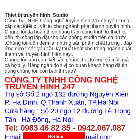
Thiết bị truyền hình, Studio
Công Ty TNHH Công nghệ truyền hình 247 chuyên cung
cấp các thiết bị, vật tư cho nghành phát thanh truyền hình.
Chúng tôi đã hoàn thiện hàng trăm công trình từ thiết kế
đến thi công
lắp đặt cho các phòng studio trên cả nước
.Chúng tôi luôn đem lại những sản phẩm chất lượng , đáp
ứng được các yêu cầu kỹ thuật khắt khe trong ngành phát
thanh và truyền hình hiện nay .
Chúng tôi luôn cam kết sản phẩm chất lượng số một, giá
cả hợp lý. Hàng ngàn đơn vị,cơ quan khách hàng đã tin
dùng chúng tôi, còn bạn thì sao?
CÔNG TY TNHH CÔNG NGHỆ
TRUYỀN HÌNH 247
Trụ sở:Số 2 ngõ 132 đường Nguyễn Xiển
P. Hạ Đình, Q.Thanh Xuân, TP.Hà Nội
Cửa hàng : Số 20 ngõ 12 đường Lê Trọng
Tấn , Hà Đông, Hà Nội
Tel:
0983 46 82 8
5 - 0942.067.087
Email: kdtruyenhinh247@gmail.com
Hotline