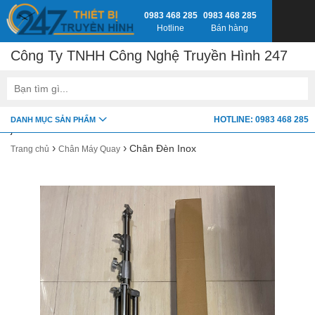
0983 468 285
0983 468 285
Hotline
Bán hàng
Công Ty TNHH Công Nghệ Truyền Hình 247
google-site-verification=fSxkTzlyAV278H0_7LAVZEjJh2zdXsbKQ-
HOTLINE: 0983 468 285
DANH MỤC SẢN PHẨM
z8jlbnVwY
›
›
Chân Đèn Inox
Trang chủ
Chân Máy Quay