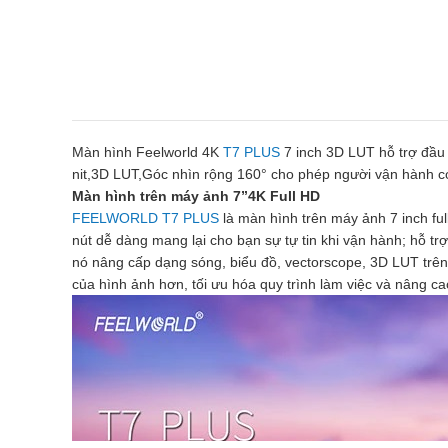
Màn hình Feelworld 4K
T7 PLUS
7 inch 3D LUT hỗ trợ đầu 
nit,3D LUT,Góc nhìn rộng 160° cho phép người vận hành có đ
Màn hình trên máy ảnh 7”4K Full HD
FEELWORLD T7 PLUS
là màn hình trên máy ảnh 7 inch ful
nút dễ dàng mang lại cho bạn sự tự tin khi vận hành; hỗ t
nó nâng cấp dạng sóng, biểu đồ, vectorscope, 3D LUT trên
của hình ảnh hơn, tối ưu hóa quy trình làm việc và nâng ca