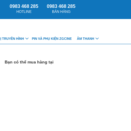
0983 468 285
0983 468 285
HOTLINE
BÁN HÀNG
BỊ TRUYỀN HÌNH
PIN VÀ PHỤ KIỆN ZGCINE
ÂM THANH
Bạn có thể mua hàng tại