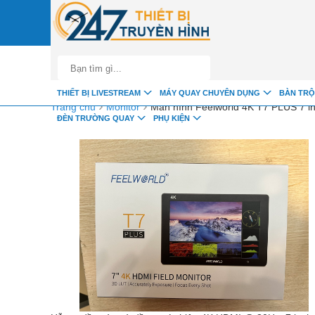
google-site-verification=fSxkTzlyAV278H0_7LAVZEjJh2zdXsbKQ-z8jl
THIẾT BỊ LIVESTREAM
MÁY QUAY CHUYÊN DỤNG
BÀN TRỘ
›
›
Trang chủ
Monitor
Màn hình Feelworld 4K T7 PLUS 7 i
ĐÈN TRƯỜNG QUAY
PHỤ KIỆN