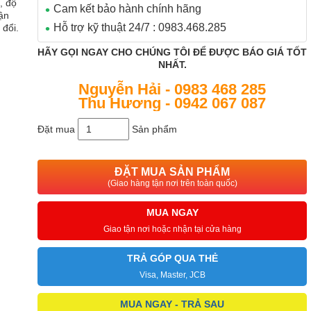
, độ
Cam kết bảo hành chính hãng
ận
Hỗ trợ kỹ thuật 24/7 : 0983.468.285
 đổi.
HÃY GỌI NGAY CHO CHÚNG TÔI ĐỂ ĐƯỢC BÁO GIÁ TỐT
NHẤT.
Nguyễn Hải - 0983 468 285
Thu Hương - 0942 067 087
Đặt mua
Sản phẩm
ĐẶT MUA SẢN PHẨM
(Giao hàng tận nơi trên toàn quốc)
MUA NGAY
Giao tận nơi hoặc nhận tại cửa hàng
TRẢ GÓP QUA THẺ
Visa, Master, JCB
MUA NGAY - TRẢ SAU