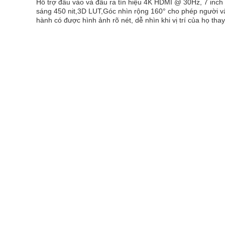
Hỗ trợ đầu vào và đầu ra tín hiệu 4K HDMI @ 30Hz, 7 inch 
sáng 450 nit,3D LUT,Góc nhìn rộng 160° cho phép người v
hành có được hình ảnh rõ nét, dễ nhìn khi vị trí của họ thay