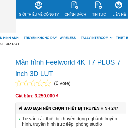
GIỚI THIỆU VỀ CÔNG TY
CHÍNH SÁCH
TIN TỨC
LIÊN HỆ
bnVwY
N HÌNH ẢNH
TRUYỀN KHÔNG DÂY - WIRELESS
TALLY INTERCOM
THIẾT 
nch 3D LUT
Màn hình Feelworld 4K T7 PLUS 7
inch 3D LUT
(0 vote)
Giá bán: 3.250.000 ₫
VÌ SAO BẠN NÊN CHỌN THIẾT BỊ TRUYỀN HÌNH 247
Tư vấn các thiết bị chuyên dụng nghành truyền
hình, truyền hình trực tiếp, phòng studio