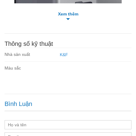
Xem thêm
Thông số kỹ thuật
Nhà sản xuất
K&F
Màu sắc
Thông số kỹ Thuật :
Dung lượng pin
: 99Wh
Điện áp
: 14.8V
Dòng sạc
: Tối đa 3A
Bình Luận
Kết nối đầu ra
: 1 cổng D-Tap, 1 cổng USB Type-A
Thời gian sạc
: Khoảng 3 giờ (tùy thuộc vào bộ sạc)
Trọng lượng
: 600g
Kích thước
: 132 x 85 x 44 mm
Chuẩn kết nối
: V-Mount