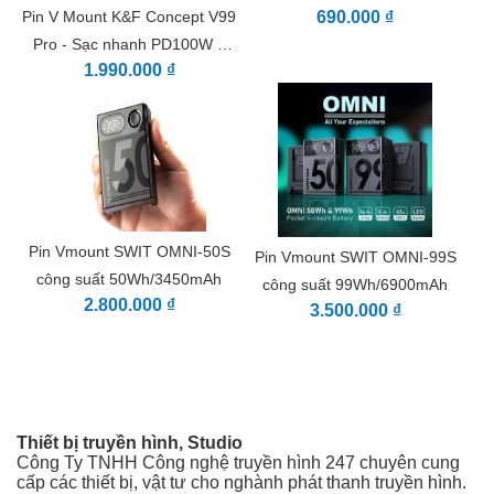
Pin V Mount K&F Concept V99
690.000 ₫
lý năng lượng hiệu quả và sử dụng tối ưu trong các
Pro - Sạc nhanh PD100W –
buổi chụp kéo dài.
1.990.000 ₫
DC/D-Tap/Dual USB-C/USB-A,
Cấu trúc chắc chắn với đèn chiếu sáng khẩn cấp:
Được chế tạo bằng hợp kim nhôm bền và PC chống
Màn Hình TFT
cháy, có lớp phủ acrylic chống trầy xước, pin này
cũng bao gồm đèn ngủ khẩn cấp để dễ sử dụng
trong điều kiện thiếu sáng, khiến nó trở thành sự lựa
chọn đáng tin cậy cho những môi trường khắc
nghiệt.
Pin Vmount SWIT OMNI-50S
Pin Vmount SWIT OMNI-99S
công suất 50Wh/3450mAh
công suất 99Wh/6900mAh
2.800.000 ₫
3.500.000 ₫
Thiết bị truyền hình, Studio
Công Ty TNHH Công nghệ truyền hình 247 chuyên cung
cấp các thiết bị, vật tư cho nghành phát thanh truyền hình.