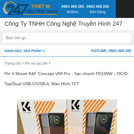
0983 468 285
0983 468 285
Hotline
Bán hàng
Công Ty TNHH Công Nghệ Truyền Hình 247
google-site-verification=fSxkTzlyAV278H0_7LAVZEjJh2zdXsbKQ-
HOTLINE: 0983 468 285
DANH MỤC SẢN PHẨM
z8jlbnVwY
›
›
Trang chủ
Pin và sạc pin
Pin V Mount K&F Concept V99 Pro - Sạc nhanh PD100W – DC/D-
Tap/Dual USB-C/USB-A, Màn Hình TFT