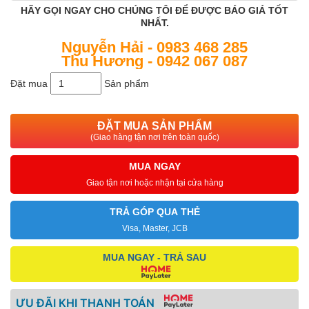
HÃY GỌI NGAY CHO CHÚNG TÔI ĐỂ ĐƯỢC BÁO GIÁ TỐT
NHẤT.
Nguyễn Hải - 0983 468 285
Thu Hương - 0942 067 087
Đặt mua
Sản phẩm
ĐẶT MUA SẢN PHẨM
(Giao hàng tận nơi trên toàn quốc)
MUA NGAY
Giao tận nơi hoặc nhận tại cửa hàng
TRẢ GÓP QUA THẺ
Visa, Master, JCB
MUA NGAY - TRẢ SAU
ƯU ĐÃI KHI THANH TOÁN