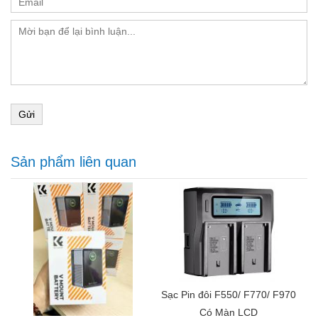
Tính năng bảo vệ
: Bảo vệ quá tải, bảo vệ quá nhiệt,
bảo vệ ngắn mạch
Phụ kiện đi kèm
: Dây sạc nhanh USB-C to USB-C
240W
Dung lượng cao & đi an toàn trên máy bay
: Cung
cấp công suất tối đa là 99Wh và 6700mAh ở mức
14,8V, pin V-mount này nằm trong giới hạn cho phép
Gửi
để mang lên máy bay.
Sạc nhanh PD hai chiều 100W: Được trang bị công
nghệ PD USB-C 100W tiên tiến, loại pin này cung
Sản phẩm liên quan
cấp khả năng sạc nhanh, sạc đầy chỉ trong 2,5 giờ và
cũng có thể sạc hiệu quả cho máy tính xách tay, điện
thoại thông minh và các thiết bị khác.
Nhiều cổng kết nối mở rộng : Với hai cổng USB-C,
một cổng USB-A, một cổng DC (12V, 5,5x2,5mm), BP
và D-TAP, loại pin này đảm bảo bạn có thể cấp
nguồn cho nhiều thiết bị cùng lúc, trở thành bộ chia
nguồn đa năng cho mọi thiết bị của bạn.
Màn hình màu TFT thời gian thực: Theo dõi công
Sạc Pin đôi F550/ F770/ F970
suất đầu ra của mỗi cổng và trạng thái chung của pin
Có Màn LCD
thông qua màn hình màu TFT rõ nét, đảm bảo quản