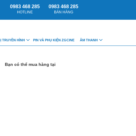
0983 468 285
0983 468 285
HOTLINE
BÁN HÀNG
BỊ TRUYỀN HÌNH
PIN VÀ PHỤ KIỆN ZGCINE
ÂM THANH
Bạn có thể mua hàng tại