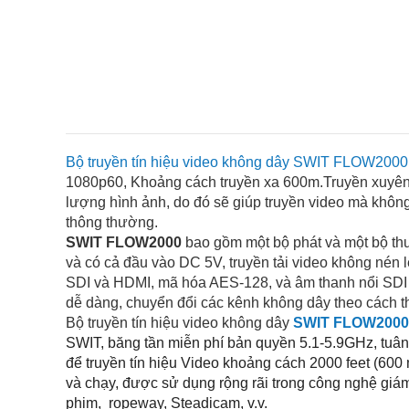
Bộ truyền tín hiệu video không dây SWIT FLOW2000
1080p60, Khoảng cách truyền xa 600m.Truyền xuyên 
lượng hình ảnh, do đó sẽ giúp truyền video mà không
thông thường.
SWIT FLOW2000
bao gồm một bộ phát và một bộ thu
và có cả đầu vào DC 5V, truyền tải video không nén 
SDI và HDMI, mã hóa AES-128, và âm thanh nổi SDI
dễ dàng, chuyển đổi các kênh không dây theo cách 
Bộ truyền tín hiệu video không dây
SWIT FLOW2000
SWIT, băng tần miễn phí bản quyền 5.1-5.9GHz, tuâ
để truyền tín hiệu Video khoảng cách 2000 feet (600 
và chạy, được sử dụng rộng rãi trong công nghệ giá
phim, ropeway, Steadicam, v.v.