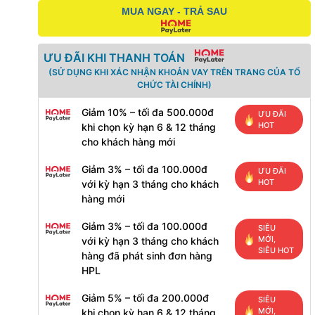
MUA NGAY - TRẢ SAU
ƯU ĐÃI KHI THANH TOÁN
(SỬ DỤNG KHI XÁC NHẬN KHOẢN VAY TRÊN TRANG CỦA TỔ
CHỨC TÀI CHÍNH)
Giảm 10% – tối đa 500.000đ
ƯU ĐÃI
HOT
khi chọn kỳ hạn 6 & 12 tháng
cho khách hàng mới
Giảm 3% – tối đa 100.000đ
ƯU ĐÃI
HOT
với kỳ hạn 3 tháng cho khách
hàng mới
Giảm 3% – tối đa 100.000đ
SIÊU
MỚI,
với kỳ hạn 3 tháng cho khách
SIÊU HOT
hàng đã phát sinh đơn hàng
HPL
Giảm 5% – tối đa 200.000đ
SIÊU
MỚI,
khi chọn kỳ hạn 6 & 12 tháng