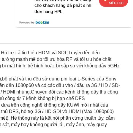
SIÊU HOT
cho khách hàng đã phát sinh
đơn hàng HPL
Powered by
Hỗ trợ cả tín hiệu HDMI và SDI ,Truyền lên đến
tường mạnh mẽ do tối ưu hóa RF và tối ưu hóa chất
 bị mất hình, trễ hình hoặc bị sập so với không dây 5GHz
,bộ phát và thu đều sử dụng pin loại L-Series của Sony
lên đến 1080p60 và có các đầu vào / đầu ra 3G / HD / SD-
 / HDMI nhúng.Chuyển đổi các kênh không dây thủ công
thủ công từ 7 kênh không bị hạn chế DFS
dựa trên công nghệ không dây KUWI mới nhất của
n thủ DFS, hỗ trợ 3G / HD-SDI và HDMI (Max 1080p60)
mét). Hệ thống này là kết nối phần cứng thuần túy, cắm
m sát, máy bay không người lái, máy ảnh, máy quay