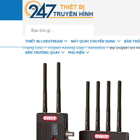
google-site-verification=fSxkTzlyAV278H0_7LAVZEjJh2zdXsbKQ-z8jl
THIẾT BỊ LIVESTREAM
MÁY QUAY CHUYÊN DỤNG
BÀN TRỘ
›
›
Trang chủ
Truyền Không Dây - Wireless
Bộ truyền tín
ĐÈN TRƯỜNG QUAY
PHỤ KIỆN