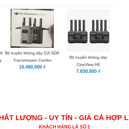
 và bộ thu
để hiển thị định dạng tín hiệu, số kênh không
4K
Bộ truyền không dây DJI SDR
Bộ truyền không dây
y
Transmission Combo
có sẵn riêng biệt để phát đa hướng một bộ phát lên tối
CineView HE
10.490.000 ₫
7.650.000 ₫
ộ phát đa hướng đáng tin cậy. Máy phát và máy thu được
và AES128, để bảo vệ chất lượng và bảo mật tín hiệu các
ập nhật Firmware USB OTG cho nhiều chức năng hơn
HẤT LƯỢNG - UY TÍN - GIÁ CẢ HỢP 
KHÁCH HÀNG LÀ SỐ 1