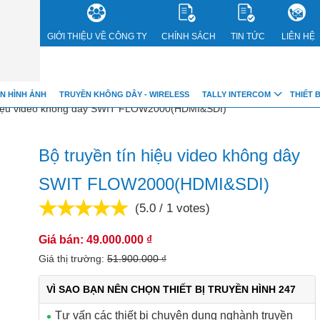
GIỚI THIỆU VỀ CÔNG TY
CHÍNH SÁCH
TIN TỨC
LIÊN HỆ
bnVwY
N HÌNH ẢNH
TRUYỀN KHÔNG DÂY - WIRELESS
TALLY INTERCOM
THIẾT 
 hiệu video không dây SWIT FLOW2000(HDMI&SDI)
Bộ truyền tín hiệu video không dây
SWIT FLOW2000(HDMI&SDI)
(5.0 / 1 votes)
5.6%
Giá bán: 49.000.000 ₫
Giá thị trường:
51.900.000 ₫
VÌ SAO BẠN NÊN CHỌN THIẾT BỊ TRUYỀN HÌNH 247
Tư vấn các thiết bị chuyên dụng nghành truyền