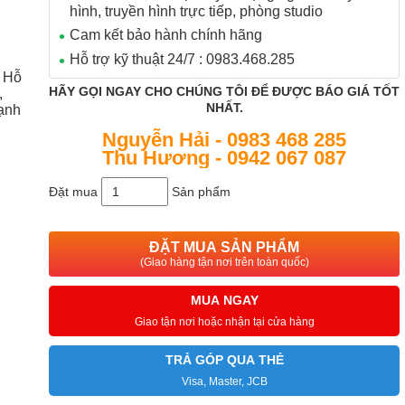
hình, truyền hình trực tiếp, phòng studio
Cam kết bảo hành chính hãng
Hỗ trợ kỹ thuật 24/7 : 0983.468.285
0 Hỗ
HÃY GỌI NGAY CHO CHÚNG TÔI ĐỂ ĐƯỢC BÁO GIÁ TỐT
,
NHẤT.
ạnh
Nguyễn Hải - 0983 468 285
Thu Hương - 0942 067 087
Đặt mua
Sản phẩm
ĐẶT MUA SẢN PHẨM
(Giao hàng tận nơi trên toàn quốc)
MUA NGAY
Giao tận nơi hoặc nhận tại cửa hàng
TRẢ GÓP QUA THẺ
Visa, Master, JCB