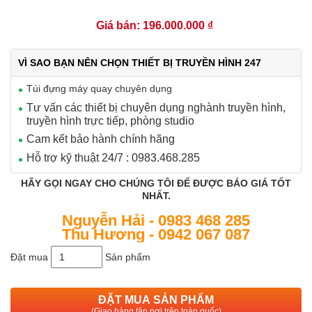
Giá bán: 196.000.000 ₫
VÌ SAO BẠN NÊN CHỌN THIẾT BỊ TRUYỀN HÌNH 247
Túi đựng máy quay chuyên dụng
Tư vấn các thiết bị chuyên dụng nghành truyền hình,
truyền hình trực tiếp, phòng studio
Cam kết bảo hành chính hãng
Hỗ trợ kỹ thuật 24/7 : 0983.468.285
HÃY GỌI NGAY CHO CHÚNG TÔI ĐỂ ĐƯỢC BÁO GIÁ TỐT
NHẤT.
Nguyễn Hải - 0983 468 285
Thu Hương - 0942 067 087
Đặt mua
Sản phẩm
ĐẶT MUA SẢN PHẨM
(Giao hàng tận nơi trên toàn quốc)