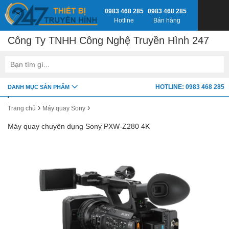
0983 468 285
0983 468 285
Hotline
Bán hàng
Công Ty TNHH Công Nghệ Truyền Hình 247
google-site-verification=fSxkTzlyAV278H0_7LAVZEjJh2zdXsbKQ-
HOTLINE: 0983 468 285
DANH MỤC SẢN PHẨM
z8jlbnVwY
›
›
Trang chủ
Máy quay Sony
Máy quay chuyên dụng Sony PXW-Z280 4K