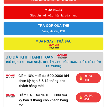
MUA NGAY
Giao tận nơi hoặc nhận tại cửa hàng
TRẢ GÓP QUA THẺ
Visa, Master, JCB
MUA NGAY - TRẢ SAU
ƯU ĐÃI KHI THANH TOÁN
(SỬ DỤNG KHI XÁC NHẬN KHOẢN VAY TRÊN TRANG CỦA TỔ CHỨC
TÀI CHÍNH)
Giảm 10% – tối đa 500.000đ khi
ƯU ĐÃI
HOT
chọn kỳ hạn 6 & 12 tháng cho
khách hàng mới
Giảm 3% – tối đa 100.000đ với
ƯU ĐÃI
HOT
kỳ hạn 3 tháng cho khách hàng
mới