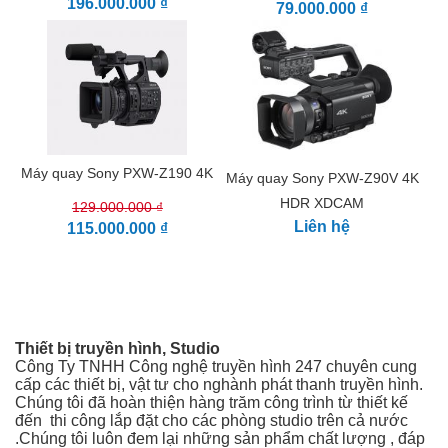
196.000.000 ₫
Screen Size 3.5"
79.000.000 ₫
Screen Resolution 1,560,000 Dots
EVF
Screen Size .5"
EVF Resolution 2,360,000 Dots
Power
Battery Type Sony BP-U Series
General
Máy quay Sony PXW-Z190 4K
Máy quay Sony PXW-Z90V 4K
Accessory Mount 1 x Multi-Interface Shoe
HDR XDCAM
Dimensions 7.02 x 7.95 x 16.78" / 178.4 x 202 x 426.3 mm (With
129.000.000 ₫
Protrusions)
Liên hệ
115.000.000 ₫
Weight 6.6 lb / 3 kg
Packaging Info
Package Weight 11.5 lb
Box Dimensions (LxWxH) 20.5 x 11.0 x 10.0"
Thiết bị truyền hình, Studio
Công Ty TNHH Công nghệ truyền hình 247 chuyên cung
cấp các thiết bị, vật tư cho nghành phát thanh truyền hình.
Chúng tôi đã hoàn thiện hàng trăm công trình từ thiết kế
đến thi công
lắp đặt cho các phòng studio trên cả nước
.Chúng tôi luôn đem lại những sản phẩm chất lượng , đáp