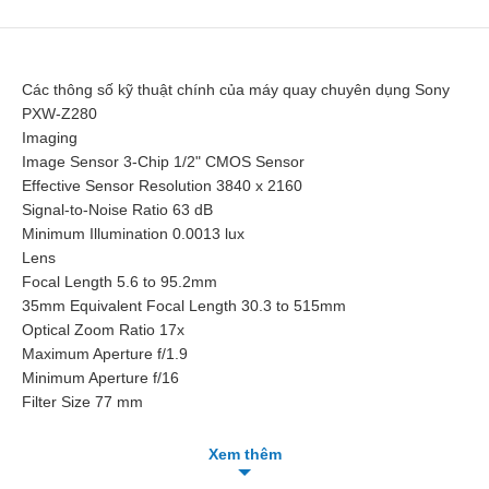
Các thông số kỹ thuật chính của máy quay chuyên dụng Sony
PXW-Z280
Imaging
Image Sensor 3-Chip 1/2" CMOS Sensor
Effective Sensor Resolution 3840 x 2160
Signal-to-Noise Ratio 63 dB
Minimum Illumination 0.0013 lux
Lens
Focal Length 5.6 to 95.2mm
35mm Equivalent Focal Length 30.3 to 515mm
Optical Zoom Ratio 17x
Maximum Aperture f/1.9
Minimum Aperture f/16
Filter Size 77 mm
Control Rings Focus
Zoom
Xem thêm
Iris