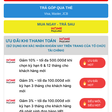
TRẢ GÓP QUA THẺ
Visa, Master, JCB
MUA NGAY - TRẢ SAU
ƯU ĐÃI KHI THANH TOÁN
(SỬ DỤNG KHI XÁC NHẬN KHOẢN VAY TRÊN TRANG CỦA TỔ CHỨC
TÀI CHÍNH)
Giảm 10% – tối đa 500.000đ khi
ƯU ĐÃI
HOT
chọn kỳ hạn 6 & 12 tháng cho
khách hàng mới
Giảm 3% – tối đa 100.000đ với
ƯU ĐÃI
HOT
kỳ hạn 3 tháng cho khách hàng
mới
Giảm 3% – tối đa 100.000đ với
SIÊU MỚI,
SIÊU HOT
kỳ hạn 3 tháng cho khách hàng
đã phát sinh đơn hàng HPL