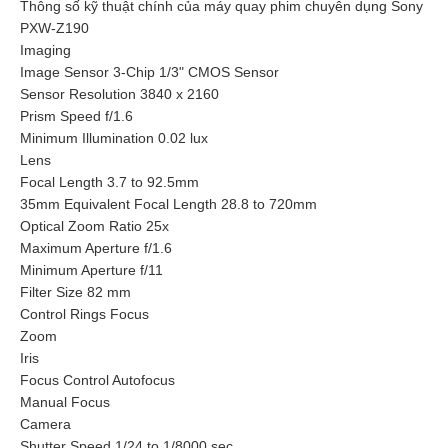
Thông số kỹ thuật chính của máy quay phim chuyên dụng Sony
PXW-Z190
Imaging
Image Sensor 3-Chip 1/3" CMOS Sensor
Sensor Resolution 3840 x 2160
Prism Speed f/1.6
Minimum Illumination 0.02 lux
Lens
Focal Length 3.7 to 92.5mm
35mm Equivalent Focal Length 28.8 to 720mm
Optical Zoom Ratio 25x
Maximum Aperture f/1.6
Minimum Aperture f/11
Filter Size 82 mm
Control Rings Focus
Zoom
Iris
Focus Control Autofocus
Manual Focus
Camera
Shutter Speed 1/24 to 1/8000 sec