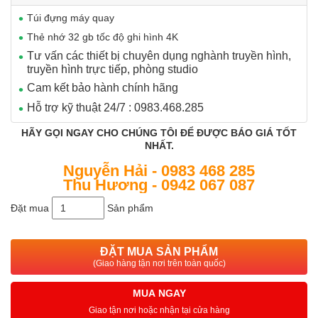
Túi đựng máy quay
Thẻ nhớ 32 gb tốc độ ghi hình 4K
Tư vấn các thiết bị chuyên dụng nghành truyền hình,
truyền hình trực tiếp, phòng studio
Cam kết bảo hành chính hãng
Hỗ trợ kỹ thuật 24/7 : 0983.468.285
HÃY GỌI NGAY CHO CHÚNG TÔI ĐỂ ĐƯỢC BÁO GIÁ TỐT
NHẤT.
Nguyễn Hải - 0983 468 285
Thu Hương - 0942 067 087
Đặt mua
Sản phẩm
ĐẶT MUA SẢN PHẨM
(Giao hàng tận nơi trên toàn quốc)
MUA NGAY
Giao tận nơi hoặc nhận tại cửa hàng