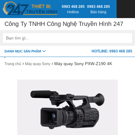
0983 468 285
0983 468 285
Hotline
Bán hàng
Công Ty TNHH Công Nghệ Truyền Hình 247
google-site-verification=fSxkTzlyAV278H0_7LAVZEjJh2zdXsbKQ-
HOTLINE: 0983 468 285
DANH MỤC SẢN PHẨM
z8jlbnVwY
›
›
Máy quay Sony PXW-Z190 4K
Trang chủ
Máy quay Sony