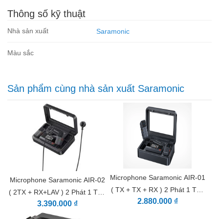
Mic tích hợp đa hướng để thu âm 360 °
Thông số kỹ thuật
Tương thích với các thiết bị có cổng kết nối USB-C
Hỗ trợ phát sóng trực tiếp và sạc điện thoại cùng lúc thông
Nhà sản xuất
Saramonic
qua cổng USB-C trên đầu thu.
Màu sắc
Sản phẩm cùng nhà sản xuất Saramonic
Microphone Saramonic AIR-01
Microphone Saramonic AIR-02
( TX + TX + RX ) 2 Phát 1 Thu
( 2TX + RX+LAV ) 2 Phát 1 Thu
2.880.000 ₫
kèm cổng Mic In
3.390.000 ₫
kèm cổng Mic In