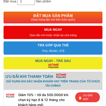
Đặt mua
Sản phẩm
ĐẶT MUA SẢN PHẨM
(Giao hàng tận nơi trên toàn quốc)
MUA NGAY
Giao tận nơi hoặc nhận tại cửa hàng
TRẢ GÓP QUA THẺ
Visa, Master, JCB
MUA NGAY - TRẢ SAU
ƯU ĐÃI KHI THANH TOÁN
(SỬ DỤNG KHI XÁC NHẬN KHOẢN VAY TRÊN TRANG CỦA TỔ CHỨC
TÀI CHÍNH)
Giảm 10% – tối đa 500.000đ khi
ƯU ĐÃI
HOT
chọn kỳ hạn 6 & 12 tháng cho
khách hàng mới