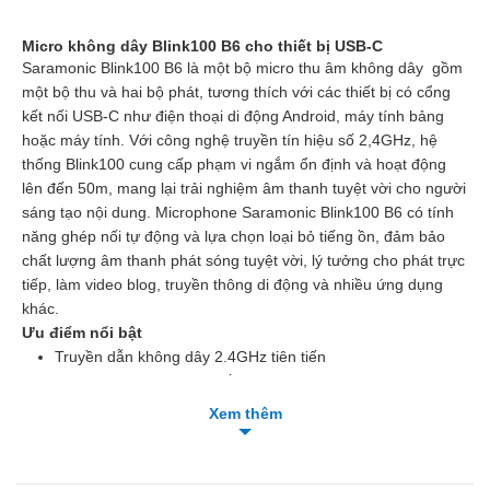
Micro không dây Blink100 B6 cho thiết bị USB-C
Saramonic Blink100 B6 là một bộ micro thu âm không dây gồm
một bộ thu và hai bộ phát, tương thích với các thiết bị có cổng
kết nối USB-C như điện thoại di động Android, máy tính bảng
hoặc máy tính. Với công nghệ truyền tín hiệu số 2,4GHz, hệ
thống Blink100 cung cấp phạm vi ngắm ổn định và hoạt động
lên đến 50m, mang lại trải nghiệm âm thanh tuyệt vời cho người
sáng tạo nội dung. Microphone Saramonic Blink100 B6 có tính
năng ghép nối tự động và lựa chọn loại bỏ tiếng ồn, đảm bảo
chất lượng âm thanh phát sóng tuyệt vời, lý tưởng cho phát trực
tiếp, làm video blog, truyền thông di động và nhiều ứng dụng
khác.
Ưu điểm nổi bật
Truyền dẫn không dây 2.4GHz tiên tiến
Phạm vi hoạt động lên đến 165 feet (50m)
Khử tiếng ồn thông minh
Xem thêm
Ghép nối tự động & Plug and Play
Trọng lượng nhẹ và thiết kế siêu nhỏ gọn
Ghi âm lên đến 10 giờ & Cổng sạc USB-C (DC 5V)