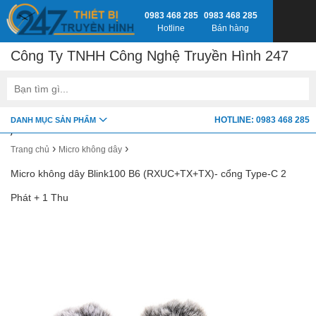
0983 468 285
0983 468 285
Hotline
Bán hàng
Công Ty TNHH Công Nghệ Truyền Hình 247
google-site-verification=fSxkTzlyAV278H0_7LAVZEjJh2zdXsbKQ-
HOTLINE: 0983 468 285
DANH MỤC SẢN PHẨM
z8jlbnVwY
›
›
Trang chủ
Micro không dây
Micro không dây Blink100 B6 (RXUC+TX+TX)- cổng Type-C 2
Phát + 1 Thu